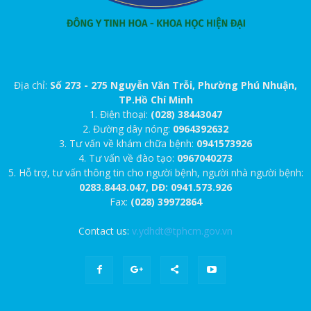
Địa chỉ:
Số 273 - 275 Nguyễn Văn Trỗi, Phường Phú Nhuận,
TP.Hồ Chí Minh
1. Điện thoại:
(028) 38443047
2. Đường dây nóng:
0964392632
3. Tư vấn về khám chữa bệnh:
0941573926
4. Tư vấn về đào tạo:
0967040273
5. Hỗ trợ, tư vấn thông tin cho người bệnh, người nhà người bệnh:
0283.8443.047, DĐ: 0941.573.926
Fax:
(028) 39972864
Contact us:
v.ydhdt@tphcm.gov.vn