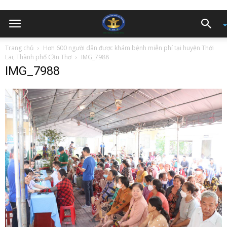
Trang chủ
Hơn 600 người dân được khám bệnh miễn phí tại huyện Thới
Lai, Thành phố Cần Thơ
IMG_7988
IMG_7988