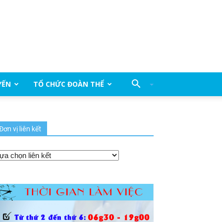
YẾN
TỔ CHỨC ĐOÀN THỂ
Đơn vị liên kết