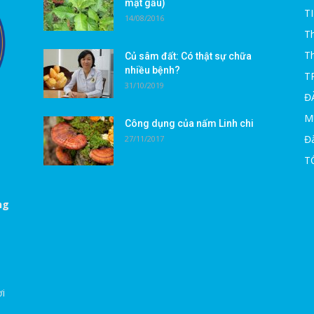
mật gấu)
T
14/08/2016
Th
T
Củ sâm đất: Có thật sự chữa
nhiều bệnh?
T
31/10/2019
Đ
M
Công dụng của nấm Linh chi
Đà
27/11/2017
T
ng
ời