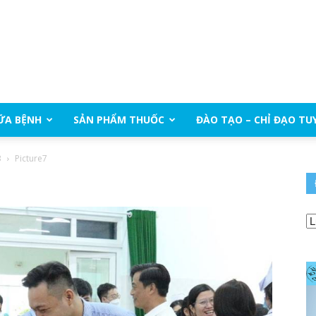
ỮA BỆNH
SẢN PHẨM THUỐC
ĐÀO TẠO – CHỈ ĐẠO TU
3
Picture7