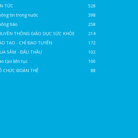
IN TỨC
528
ông tin trong nước
398
hông báo
258
RUYỀN THÔNG GIÁO DỤC SỨC KHỎE
214
ÀO TẠO - CHỈ ĐẠO TUYẾN
172
UA SẮM - ĐẤU THẦU
102
o tạo liên tục
100
Ổ CHỨC ĐOÀN THỂ
88