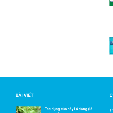
BÀI VIẾT
C
Tác dụng của cây Lá đắng (lá
Th