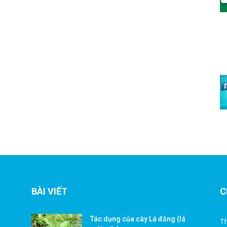
BÀI VIẾT
C
Tác dụng của cây Lá đắng (lá
Th