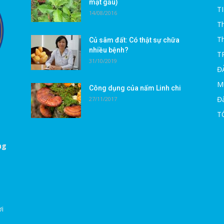
mật gấu)
T
14/08/2016
Th
T
Củ sâm đất: Có thật sự chữa
nhiều bệnh?
T
31/10/2019
Đ
M
Công dụng của nấm Linh chi
Đà
27/11/2017
T
ng
ời