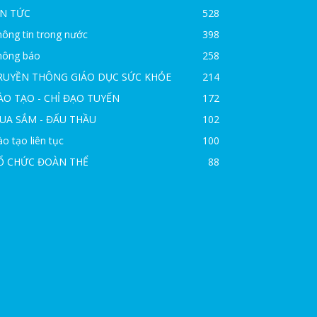
IN TỨC
528
ông tin trong nước
398
hông báo
258
RUYỀN THÔNG GIÁO DỤC SỨC KHỎE
214
ÀO TẠO - CHỈ ĐẠO TUYẾN
172
UA SẮM - ĐẤU THẦU
102
o tạo liên tục
100
Ổ CHỨC ĐOÀN THỂ
88