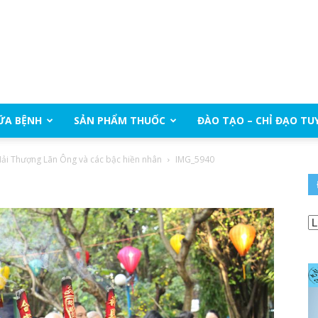
ỮA BỆNH
SẢN PHẨM THUỐC
ĐÀO TẠO – CHỈ ĐẠO TU
ải Thượng Lãn Ông và các bậc hiền nhân
IMG_5940