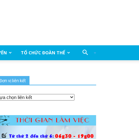
YẾN
TỔ CHỨC ĐOÀN THỂ
Đơn vị liên kết