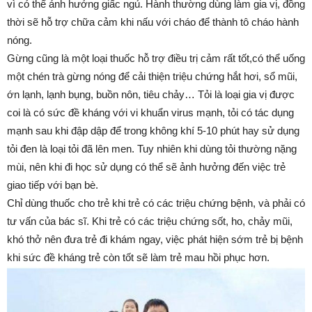
vì có thể ảnh hưởng giấc ngủ. Hành thường dùng làm gia vị, đồng
thời sẽ hỗ trợ chữa cảm khi nấu với cháo để thành tô cháo hành
nóng.
Gừng cũng là một loại thuốc hỗ trợ điều trị cảm rất tốt,có thể uống
một chén trà gừng nóng để cải thiện triệu chứng hắt hơi, sổ mũi,
ớn lạnh, lạnh bụng, buồn nôn, tiêu chảy… Tỏi là loại gia vị được
coi là có sức đề kháng với vi khuẩn virus mạnh, tỏi có tác dụng
mạnh sau khi đập dập để trong không khí 5-10 phút hay sử dụng
tỏi đen là loại tỏi đã lên men. Tuy nhiên khi dùng tỏi thường nặng
mùi, nên khi đi học sử dụng có thể sẽ ảnh hưởng đến việc trẻ
giao tiếp với bạn bè.
Chỉ dùng thuốc cho trẻ khi trẻ có các triệu chứng bệnh, và phải có
tư vấn của bác sĩ. Khi trẻ có các triệu chứng sốt, ho, chảy mũi,
khó thở nên đưa trẻ đi khám ngay, việc phát hiện sớm trẻ bị bệnh
khi sức đề kháng trẻ còn tốt sẽ làm trẻ mau hồi phục hơn.