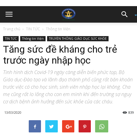
Trang chủ
TIN TỨC
Thông tin Viện
TIN TỨC
Thông tin Viện
TRUYỀN THÔNG GIÁO DỤC SỨC KHỎE
Tăng sức đề kháng cho trẻ
trước ngày nhập học
Tình hình dịch Covid-19 ngày càng diễn biến phức tạp, Bộ
Giáo dục-Đào tạo và lãnh đạo thành phố cũng rất băn khoăn
trước việc có cho học sinh, sinh viên nhập học lại không. Cha
mẹ cũng rất lo lắng cho con em mình khi đến trường sợ nguy
cơ dịch bệnh ảnh hưởng đến sức khỏe của các cháu.
13/03/2020
839