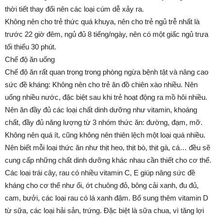
thời tiết thay đổi nên các loại cúm dễ xảy ra.
Không nên cho trẻ thức quá khuya, nên cho trẻ ngủ trễ nhất là
trước 22 giờ đêm, ngủ đủ 8 tiếng/ngày, nên có một giấc ngủ trưa
tối thiểu 30 phút.
Chế độ ăn uống
Chế độ ăn rất quan trọng trong phòng ngừa bệnh tật và nâng cao
sức đề kháng: Không nên cho trẻ ăn đồ chiên xào nhiều. Nên
uống nhiều nước, đặc biệt sau khi trẻ hoạt động ra mồ hôi nhiều.
Nên ăn đầy đủ các loại chất dinh dưỡng như vitamin, khoáng
chất, đầy đủ năng lượng từ 3 nhóm thức ăn: đường, đạm, mỡ.
Không nên quá ít, cũng không nên thiên lệch một loại quá nhiều.
Nên biết mỗi loại thức ăn như thịt heo, thịt bò, thịt gà, cá… đều sẽ
cung cấp những chất dinh dưỡng khác nhau cần thiết cho cơ thể.
Các loại trái cây, rau có nhiều vitamin C, E giúp nâng sức đề
kháng cho cơ thể như ổi, ớt chuông đỏ, bông cải xanh, đu đủ,
cam, bưởi, các loại rau có lá xanh đậm. Bổ sung thêm vitamin D
từ sữa, các loại hải sản, trứng. Đặc biệt là sữa chua, vì tăng lợi