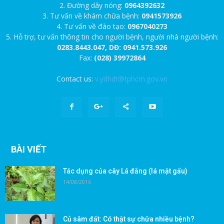
2. Đường dây nóng:
0964392632
3. Tư vấn về khám chữa bệnh:
0941573926
4. Tư vấn về đào tạo:
0967040273
5. Hỗ trợ, tư vấn thông tin cho người bệnh, người nhà người bệnh:
0283.8443.047, DĐ: 0941.573.926
Fax:
(028) 39972864
Contact us:
v.ydhdt@tphcm.gov.vn
BÀI VIẾT
Tác dụng của cây Lá đắng (lá mật gấu)
14/08/2016
Củ sâm đất: Có thật sự chữa nhiều bệnh?