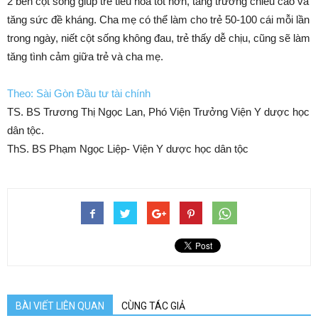
2 bên cột sống giúp trẻ tiêu hóa tốt hơn, tăng trưởng chiều cao và
tăng sức đề kháng. Cha mẹ có thể làm cho trẻ 50-100 cái mỗi lần
trong ngày, niết cột sống không đau, trẻ thấy dễ chịu, cũng sẽ làm
tăng tình cảm giữa trẻ và cha mẹ.
Theo: Sài Gòn Đầu tư tài chính
TS. BS Trương Thị Ngọc Lan, Phó Viện Trưởng Viện Y dược học
dân tộc.
ThS. BS Phạm Ngọc Liệp- Viện Y dược học dân tộc
BÀI VIẾT LIÊN QUAN
CÙNG TÁC GIẢ