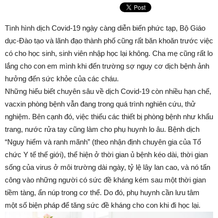
Tình hình dịch Covid-19 ngày càng diễn biến phức tạp, Bộ Giáo
dục-Đào tạo và lãnh đạo thành phố cũng rất băn khoăn trước việc
có cho học sinh, sinh viên nhập học lại không. Cha mẹ cũng rất lo
lắng cho con em mình khi đến trường sợ nguy cơ dịch bệnh ảnh
hưởng đến sức khỏe của các cháu.
Những hiểu biết chuyên sâu về dịch Covid-19 còn nhiều hạn chế,
vacxin phòng bệnh vẫn đang trong quá trình nghiên cứu, thử
nghiệm. Bên cạnh đó, việc thiếu các thiết bị phòng bệnh như khẩu
trang, nước rửa tay cũng làm cho phụ huynh lo âu. Bệnh dịch
“Nguy hiểm và ranh mãnh” (theo nhận định chuyên gia của Tổ
chức Y tế thế giới), thể hiện ở thời gian ủ bệnh kéo dài, thời gian
sống của virus ở môi trường dài ngày, tỷ lệ lây lan cao, và nó tấn
công vào những người có sức đề kháng kém sau một thời gian
tiềm tàng, ẩn núp trong cơ thể. Do đó, phụ huynh cần lưu tâm
một số biện pháp để tăng sức đề kháng cho con khi đi học lại.