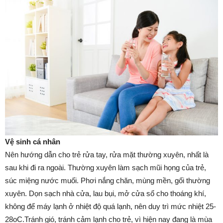
Vệ sinh cá nhân
Nên hướng dẫn cho trẻ rửa tay, rửa mặt thường xuyên, nhất là
sau khi đi ra ngoài. Thường xuyên làm sạch mũi họng của trẻ,
súc miệng nước muối. Phơi nắng chăn, mùng mền, gối thường
xuyên. Dọn sạch nhà cửa, lau bụi, mở cửa sổ cho thoáng khí,
không để máy lạnh ở nhiệt độ quá lạnh, nên duy trì mức nhiệt 25-
28oC.Tránh gió, tránh cảm lạnh cho trẻ, vì hiện nay đang là mùa