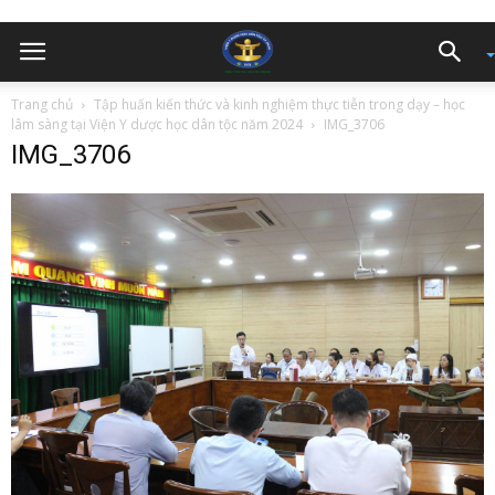
Trang chủ
Tập huấn kiến thức và kinh nghiệm thực tiễn trong dạy – học
lâm sàng tại Viện Y dược học dân tộc năm 2024
IMG_3706
IMG_3706