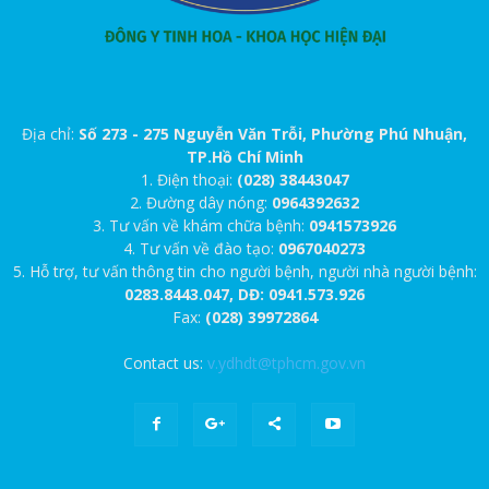
Địa chỉ:
Số 273 - 275 Nguyễn Văn Trỗi, Phường Phú Nhuận,
TP.Hồ Chí Minh
1. Điện thoại:
(028) 38443047
2. Đường dây nóng:
0964392632
3. Tư vấn về khám chữa bệnh:
0941573926
4. Tư vấn về đào tạo:
0967040273
5. Hỗ trợ, tư vấn thông tin cho người bệnh, người nhà người bệnh:
0283.8443.047, DĐ: 0941.573.926
Fax:
(028) 39972864
Contact us:
v.ydhdt@tphcm.gov.vn