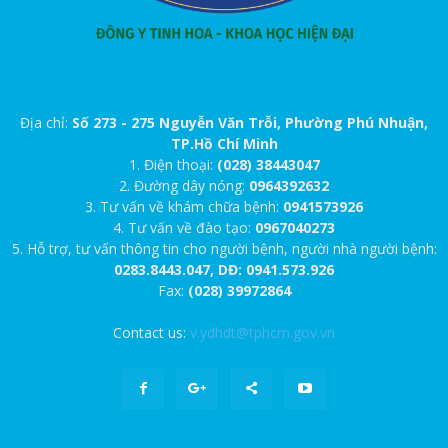
Địa chỉ:
Số 273 - 275 Nguyễn Văn Trỗi, Phường Phú Nhuận,
TP.Hồ Chí Minh
1. Điện thoại:
(028) 38443047
2. Đường dây nóng:
0964392632
3. Tư vấn về khám chữa bệnh:
0941573926
4. Tư vấn về đào tạo:
0967040273
5. Hỗ trợ, tư vấn thông tin cho người bệnh, người nhà người bệnh:
0283.8443.047, DĐ: 0941.573.926
Fax:
(028) 39972864
Contact us:
v.ydhdt@tphcm.gov.vn