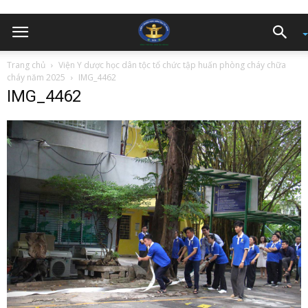
Trang chủ
Viện Y dược học dân tộc tổ chức tập huấn phòng cháy chữa
cháy năm 2025
IMG_4462
IMG_4462