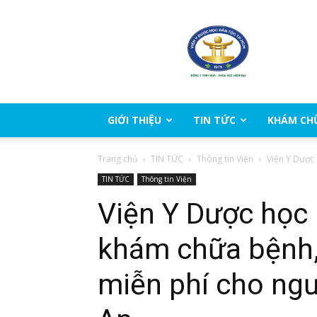
Viện
Y
Dược
học
dân
tộc
Thành
GIỚI THIỆU
TIN TỨC
KHÁM CH
phố
Hồ
Trang chủ
TIN TỨC
Thông tin Viện
Viện Y Dược
Chí
Minh
TIN TỨC
Thông tin Viện
Viện Y Dược học
khám chữa bệnh,
miễn phí cho ng