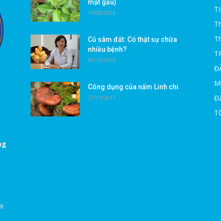
mật gấu)
T
14/08/2016
Th
T
Củ sâm đất: Có thật sự chữa
nhiều bệnh?
T
31/10/2019
Đ
M
Công dụng của nấm Linh chi
Đà
27/11/2017
T
ng
ời