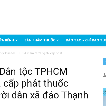
ỮA BỆNH
SẢN PHẨM THUỐC
ĐÀO TẠO – CHỈ ĐẠO TU
 học Dân tộc TPHCM khám chữa bệnh, cấp phát...
 Dân tộc TPHCM
 cấp phát thuốc
ười dân xã đảo Thạnh