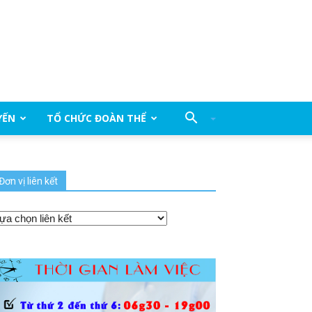
YẾN
TỔ CHỨC ĐOÀN THỂ
Đơn vị liên kết