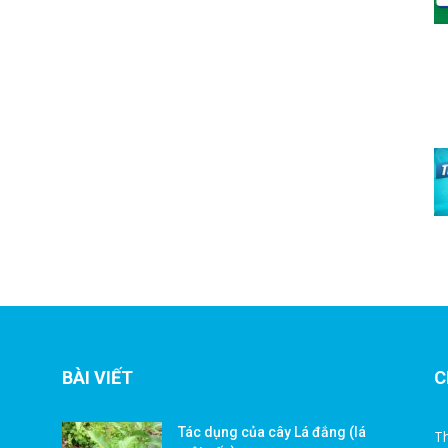
BÀI VIẾT
C
Tác dụng của cây Lá đắng (lá
Th