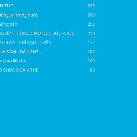
IN TỨC
528
ông tin trong nước
398
hông báo
258
RUYỀN THÔNG GIÁO DỤC SỨC KHỎE
214
ÀO TẠO - CHỈ ĐẠO TUYẾN
172
UA SẮM - ĐẤU THẦU
102
o tạo liên tục
100
Ổ CHỨC ĐOÀN THỂ
88