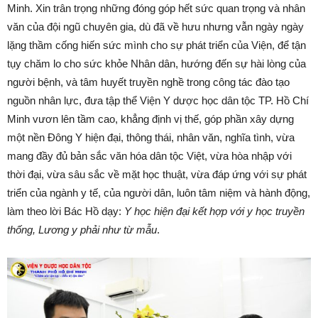
Minh. Xin trân trọng những đóng góp hết sức quan trọng và nhân
văn của đội ngũ chuyên gia, dù đã về hưu nhưng vẫn ngày ngày
lặng thầm cống hiến sức mình cho sự phát triển của Viện, để tận
tụy chăm lo cho sức khỏe Nhân dân, hướng đến sự hài lòng của
người bệnh, và tâm huyết truyền nghề trong công tác đào tạo
nguồn nhân lực, đưa tập thể Viện Y dược học dân tộc TP. Hồ Chí
Minh vươn lên tầm cao, khẳng định vị thế, góp phần xây dựng
một nền Đông Y hiện đại, thông thái, nhân văn, nghĩa tình, vừa
mang đầy đủ bản sắc văn hóa dân tộc Việt, vừa hòa nhập với
thời đại, vừa sâu sắc về mặt học thuật, vừa đáp ứng với sự phát
triển của ngành y tế, của người dân, luôn tâm niệm và hành động,
làm theo lời Bác Hồ dạy:
Y học hiện đại kết hợp với y học truyền
thống, Lương y phải như từ mẫu
.