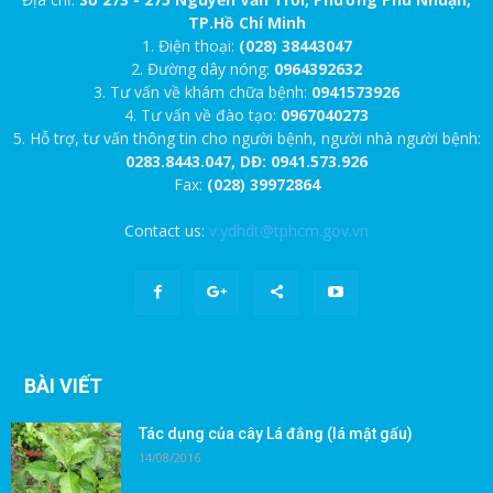
TP.Hồ Chí Minh
1. Điện thoại:
(028) 38443047
2. Đường dây nóng:
0964392632
3. Tư vấn về khám chữa bệnh:
0941573926
4. Tư vấn về đào tạo:
0967040273
5. Hỗ trợ, tư vấn thông tin cho người bệnh, người nhà người bệnh:
0283.8443.047, DĐ: 0941.573.926
Fax:
(028) 39972864
Contact us:
v.ydhdt@tphcm.gov.vn
BÀI VIẾT
Tác dụng của cây Lá đắng (lá mật gấu)
14/08/2016