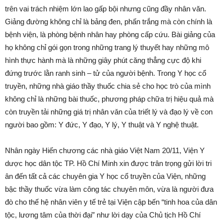
trên vai trách nhiệm lớn lao gấp bội nhưng cũng đầy nhân văn.
Giảng đường không chỉ là bảng đen, phấn trắng mà còn chính là
bệnh viện, là phòng bệnh nhân hay phòng cấp cứu. Bài giảng của
họ không chỉ gói gọn trong những trang lý thuyết hay những mô
hình thực hành mà là những giây phút căng thẳng cực độ khi
đứng trước lằn ranh sinh – tử của người bệnh. Trong Y học cổ
truyền, những nhà giáo thầy thuốc chia sẻ cho học trò của mình
không chỉ là những bài thuốc, phương pháp chữa trị hiệu quả mà
còn truyền tải những giá trị nhân vǎn của triết lý và đạo lý về con
người bao gồm: Y đức, Y đạo, Y lý, Y thuật và Y nghệ thuật.
Nhân ngày Hiến chương các nhà giáo Việt Nam 20/11, Viện Y
dược học dân tộc TP. Hồ Chí Minh xin được trân trọng gửi lời tri
ân đến tất cả các chuyên gia Y học cổ truyền của Viện, những
bậc thầy thuốc vừa làm công tác chuyên môn, vừa là người đưa
đò cho thế hệ nhân viên y tế trẻ tại Viện cập bến “tinh hoa của dân
tộc, lương tâm của thời đại” như lời dạy của Chủ tịch Hồ Chí