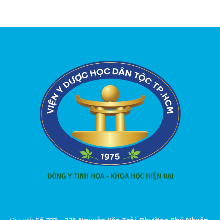
Địa chỉ:
Số 273 - 275 Nguyễn Văn Trỗi, Phường Phú Nhuận,