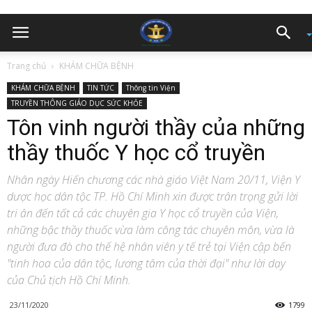
Trang chủ
KHÁM CHỮA BỆNH
KHÁM CHỮA BỆNH
TIN TỨC
Thông tin Viện
TRUYỀN THÔNG GIÁO DỤC SỨC KHỎE
Tôn vinh người thầy của những
thầy thuốc Y học cổ truyền
Nhân ngày Hiến chương các nhà giáo Việt Nam 20/11, Viện Y
dược học dân tộc TP. Hồ Chí Minh xin được trân trọng gửi lời
tri ân đến tất cả các chuyên gia Y học cổ truyền của Viện,
những bậc thầy thuốc vừa làm công tác chuyên môn, vừa là
người đưa đò cho thế hệ nhân viên y tế trẻ tại Viện cập bến
"tinh hoa của dân tộc, lương tâm của thời đại" như lời dạy
của Chủ tịch Hồ Chí Minh.
23/11/2020
1799