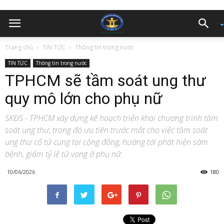
Trang chủ
TIN TỨC
Thông tin trong nước
TIN TỨC
Thông tin trong nước
TPHCM sẽ tầm soát ung thư
quy mô lớn cho phụ nữ
SKĐS - TPHCM xây dựng kế hoạch triển khai chương trình tầm
soát ung thư, trong đó ưu tiên trước mắt cho việc tầm soát
ung thư cổ tử cung tại cộng đồng, hướng tới phát hiện sớm
bệnh, giảm tỷ lệ tử vong ở phụ nữ.
10/06/2026
180