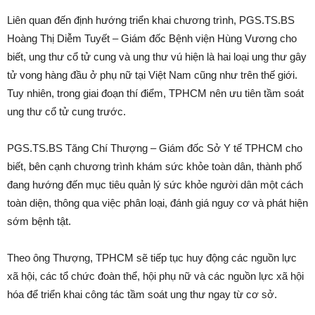
Liên quan đến định hướng triển khai chương trình, PGS.TS.BS
Hoàng Thị Diễm Tuyết – Giám đốc Bệnh viện Hùng Vương cho
biết, ung thư cổ tử cung và ung thư vú hiện là hai loại ung thư gây
tử vong hàng đầu ở phụ nữ tại Việt Nam cũng như trên thế giới.
Tuy nhiên, trong giai đoạn thí điểm, TPHCM nên ưu tiên tầm soát
ung thư cổ tử cung trước.
PGS.TS.BS Tăng Chí Thượng – Giám đốc Sở Y tế TPHCM cho
biết, bên cạnh chương trình khám sức khỏe toàn dân, thành phố
đang hướng đến mục tiêu quản lý sức khỏe người dân một cách
toàn diện, thông qua việc phân loại, đánh giá nguy cơ và phát hiện
sớm bệnh tật.
Theo ông Thượng, TPHCM sẽ tiếp tục huy động các nguồn lực
xã hội, các tổ chức đoàn thể, hội phụ nữ và các nguồn lực xã hội
hóa để triển khai công tác tầm soát ung thư ngay từ cơ sở.