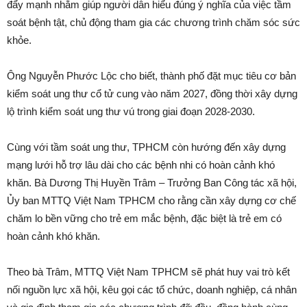
đẩy mạnh nhằm giúp người dân hiểu đúng ý nghĩa của việc tầm
soát bệnh tật, chủ động tham gia các chương trình chăm sóc sức
khỏe.
Ông Nguyễn Phước Lộc cho biết, thành phố đặt mục tiêu cơ bản
kiểm soát ung thư cổ tử cung vào năm 2027, đồng thời xây dựng
lộ trình kiểm soát ung thư vú trong giai đoạn 2028-2030.
Cùng với tầm soát ung thư, TPHCM còn hướng đến xây dựng
mạng lưới hỗ trợ lâu dài cho các bệnh nhi có hoàn cảnh khó
khăn. Bà Dương Thị Huyền Trâm – Trưởng Ban Công tác xã hội,
Ủy ban MTTQ Việt Nam TPHCM cho rằng cần xây dựng cơ chế
chăm lo bền vững cho trẻ em mắc bệnh, đặc biệt là trẻ em có
hoàn cảnh khó khăn.
Theo bà Trâm, MTTQ Việt Nam TPHCM sẽ phát huy vai trò kết
nối nguồn lực xã hội, kêu gọi các tổ chức, doanh nghiệp, cá nhân