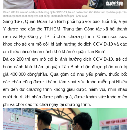
Sáng 16-7, Quận Đoàn Tân Bình phối hợp với báo Tuổi Trẻ, Viện
Y dược học dân tộc TP.HCM, Trung tâm Công tác xã hội thanh
niên và Hội Đông y TP tổ chức chương trình “Chăm sóc sức
khỏe cho trẻ em mồ côi, bị ảnh hưởng do dịch COVID-19 và các
em thiếu nhi có hoàn cảnh khó khăn ở quận Tân Bình”.
Đã có 200 trẻ em mồ côi bị ảnh hưởng dịch COVID-19, trẻ có
hoàn cảnh khó khăn tại quận Tân Bình nhận được phần quà trị
giá 400.000 đồng/phần. Quà gồm có nhu yếu phẩm, thuốc bổ;
các cháu cũng được khám, tầm soát sức khỏe miễn phí.Nhiều
em đến dự chương trình không giấu được niềm vui, nhìn nhau
cười ríu rít khi nhận được phần quà, được khám sức khỏe miễn
phí và chơi các trò chơi ngay tại chương trình.