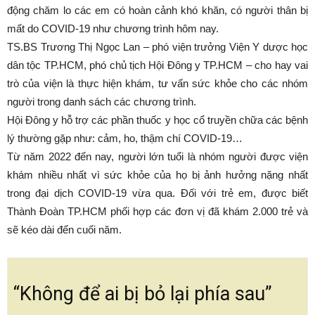
động chăm lo các em có hoàn cảnh khó khăn, có người thân bị
mất do COVID-19 như chương trình hôm nay.
TS.BS Trương Thị Ngọc Lan – phó viện trưởng Viện Y dược học
dân tộc TP.HCM, phó chủ tịch Hội Đông y TP.HCM – cho hay vai
trò của viện là thực hiện khám, tư vấn sức khỏe cho các nhóm
người trong danh sách các chương trình.
Hội Đông y hỗ trợ các phần thuốc y học cổ truyền chữa các bệnh
lý thường gặp như: cảm, ho, thậm chí COVID-19…
Từ năm 2022 đến nay, người lớn tuổi là nhóm người được viện
khám nhiều nhất vì sức khỏe của họ bị ảnh hưởng nặng nhất
trong đại dịch COVID-19 vừa qua. Đối với trẻ em, được biết
Thành Đoàn TP.HCM phối hợp các đơn vị đã khám 2.000 trẻ và
sẽ kéo dài đến cuối năm.
“Không để ai bị bỏ lại phía sau”