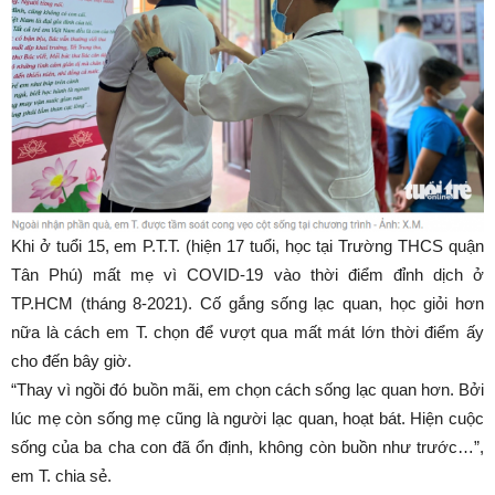
Khi ở tuổi 15, em P.T.T. (hiện 17 tuổi, học tại Trường THCS quận
Tân Phú) mất mẹ vì COVID-19 vào thời điểm đỉnh dịch ở
TP.HCM (tháng 8-2021). Cố gắng sống lạc quan, học giỏi hơn
nữa là cách em T. chọn để vượt qua mất mát lớn thời điểm ấy
cho đến bây giờ.
“Thay vì ngồi đó buồn mãi, em chọn cách sống lạc quan hơn. Bởi
lúc mẹ còn sống mẹ cũng là người lạc quan, hoạt bát. Hiện cuộc
sống của ba cha con đã ổn định, không còn buồn như trước…”,
em T. chia sẻ.