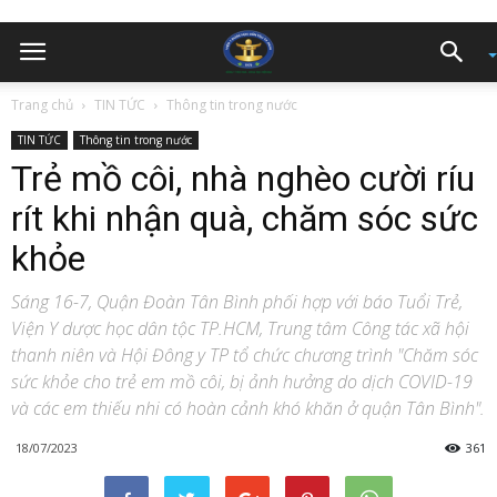
Trang chủ
TIN TỨC
Thông tin trong nước
TIN TỨC
Thông tin trong nước
Trẻ mồ côi, nhà nghèo cười ríu
rít khi nhận quà, chăm sóc sức
khỏe
Sáng 16-7, Quận Đoàn Tân Bình phối hợp với báo Tuổi Trẻ,
Viện Y dược học dân tộc TP.HCM, Trung tâm Công tác xã hội
thanh niên và Hội Đông y TP tổ chức chương trình "Chăm sóc
sức khỏe cho trẻ em mồ côi, bị ảnh hưởng do dịch COVID-19
và các em thiếu nhi có hoàn cảnh khó khăn ở quận Tân Bình".
18/07/2023
361