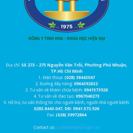
Địa chỉ:
Số 273 - 275 Nguyễn Văn Trỗi, Phường Phú Nhuận,
TP.Hồ Chí Minh
1. Điện thoại:
(028) 38443047
2. Đường dây nóng:
0964392632
3. Tư vấn về khám chữa bệnh:
0941573926
4. Tư vấn về đào tạo:
0967040273
5. Hỗ trợ, tư vấn thông tin cho người bệnh, người nhà người bệnh:
0283.8443.047, DĐ: 0941.573.926
Fax:
(028) 39972864
Contact us:
v.ydhdt@tphcm.gov.vn