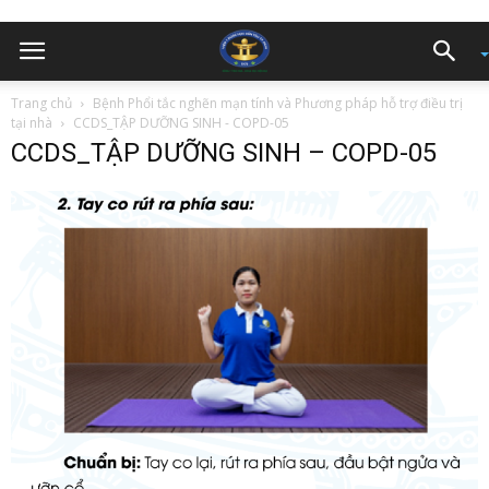
Trang chủ
Bệnh Phổi tắc nghẽn mạn tính và Phương pháp hỗ trợ điều trị
tại nhà
CCDS_TẬP DƯỠNG SINH - COPD-05
CCDS_TẬP DƯỠNG SINH – COPD-05