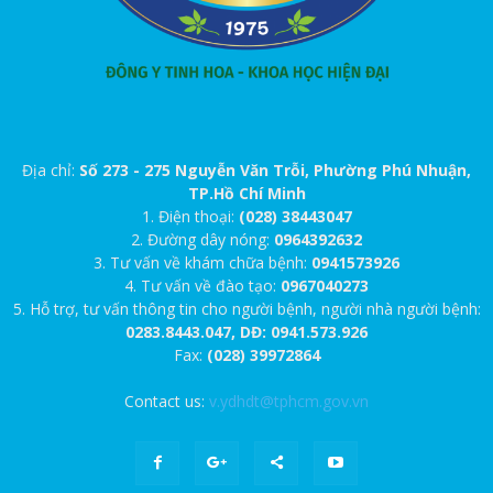
Địa chỉ:
Số 273 - 275 Nguyễn Văn Trỗi, Phường Phú Nhuận,
TP.Hồ Chí Minh
1. Điện thoại:
(028) 38443047
2. Đường dây nóng:
0964392632
3. Tư vấn về khám chữa bệnh:
0941573926
4. Tư vấn về đào tạo:
0967040273
5. Hỗ trợ, tư vấn thông tin cho người bệnh, người nhà người bệnh:
0283.8443.047, DĐ: 0941.573.926
Fax:
(028) 39972864
Contact us:
v.ydhdt@tphcm.gov.vn