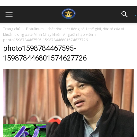
Trang chủ
Botulinum – chất độc khét tiếng số 1 thế giới, độc tố của vi
khuẩn trong pate Minh Chay khiến 9 người nhập viện
photo1598784467595-159878446801574627726
photo1598784467595-
159878446801574627726