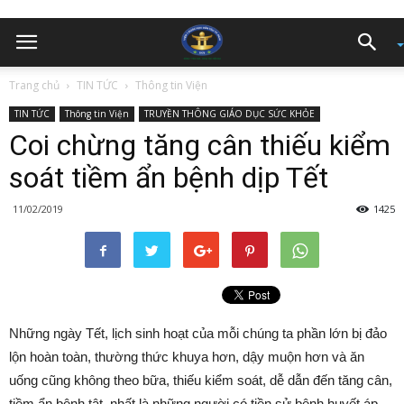
Trang chủ
TIN TỨC
Thông tin Viện
TIN TỨC
Thông tin Viện
TRUYỀN THÔNG GIÁO DỤC SỨC KHỎE
Coi chừng tăng cân thiếu kiểm
soát tiềm ẩn bệnh dịp Tết
11/02/2019
1425
Những ngày Tết, lịch sinh hoạt của mỗi chúng ta phần lớn bị đảo
lộn hoàn toàn, thường thức khuya hơn, dậy muộn hơn và ăn
uống cũng không theo bữa, thiếu kiểm soát, dễ dẫn đến tăng cân,
tiềm ẩn bệnh tật, nhất là những người có tiền sử bệnh huyết áp,