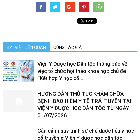
BÀI VIẾT LIÊN QUAN
CÙNG TÁC GIẢ
Viện Y Dược học Dân tộc thông báo về
việc tổ chức hội thảo khoa học chủ đề
“Kết hợp Y học cổ...
HƯỚNG DẪN THỦ TỤC KHÁM CHỮA
BỆNH BẢO HIỂM Y TẾ TRÁI TUYẾN TẠI
VIỆN Y DƯỢC HỌC DÂN TỘC TỪ NGÀY
01/07/2026
Cận cảnh quy trình sơ chế dược liệu y học
cổ truyền ở Viện Y dược học dân tộc