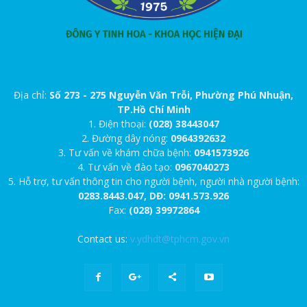
Địa chỉ:
Số 273 - 275 Nguyễn Văn Trỗi, Phường Phú Nhuận,
TP.Hồ Chí Minh
1. Điện thoại:
(028) 38443047
2. Đường dây nóng:
0964392632
3. Tư vấn về khám chữa bệnh:
0941573926
4. Tư vấn về đào tạo:
0967040273
5. Hỗ trợ, tư vấn thông tin cho người bệnh, người nhà người bệnh:
0283.8443.047, DĐ: 0941.573.926
Fax:
(028) 39972864
Contact us:
v.ydhdt@tphcm.gov.vn