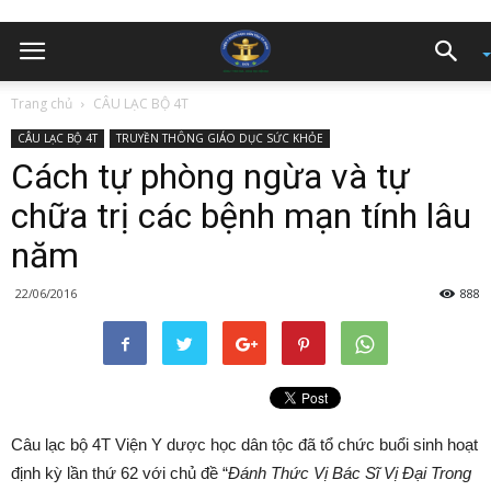
Trang chủ
CÂU LẠC BỘ 4T
CÂU LẠC BỘ 4T
TRUYỀN THÔNG GIÁO DỤC SỨC KHỎE
Cách tự phòng ngừa và tự
chữa trị các bệnh mạn tính lâu
năm
22/06/2016
888
Câu lạc bộ 4T Viện Y dược học dân tộc đã tổ chức buổi sinh hoạt
định kỳ lần thứ 62 với chủ đề “
Đánh Thức Vị Bác Sĩ Vị Đại Trong