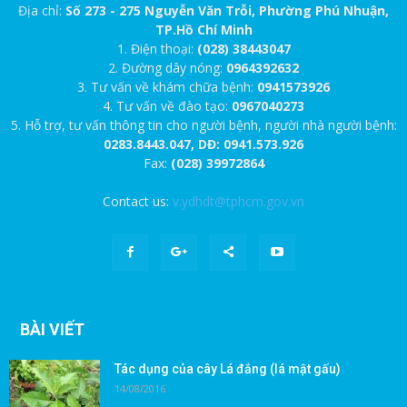
Địa chỉ:
Số 273 - 275 Nguyễn Văn Trỗi, Phường Phú Nhuận,
TP.Hồ Chí Minh
1. Điện thoại:
(028) 38443047
2. Đường dây nóng:
0964392632
3. Tư vấn về khám chữa bệnh:
0941573926
4. Tư vấn về đào tạo:
0967040273
5. Hỗ trợ, tư vấn thông tin cho người bệnh, người nhà người bệnh:
0283.8443.047, DĐ: 0941.573.926
Fax:
(028) 39972864
Contact us:
v.ydhdt@tphcm.gov.vn
BÀI VIẾT
Tác dụng của cây Lá đắng (lá mật gấu)
14/08/2016