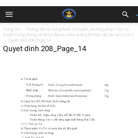
Trang chủ
Hướng dẫn sử dụng thuốc cổ truyền, phương pháp Y học cổ
truyền trong phòng và hỗ trợ điều trị viêm đường hô hấp cấp do Sars-CoV-2
Quyet dinh 208_Page_14
Quyet dinh 208_Page_14