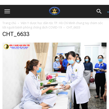
Trang chủ
Viện Y dược học dân tộc TP. Hồ Chí Minh chung tay chăm sóc
tốt người bệnh phòng chống dịch COVID-19
CHT_6633
CHT_6633