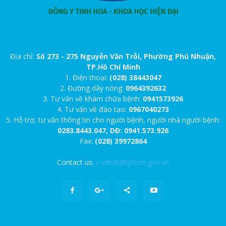
Địa chỉ:
Số 273 - 275 Nguyễn Văn Trỗi, Phường Phú Nhuận,
TP.Hồ Chí Minh
1. Điện thoại:
(028) 38443047
2. Đường dây nóng:
0964392632
3. Tư vấn về khám chữa bệnh:
0941573926
4. Tư vấn về đào tạo:
0967040273
5. Hỗ trợ, tư vấn thông tin cho người bệnh, người nhà người bệnh:
0283.8443.047, DĐ: 0941.573.926
Fax:
(028) 39972864
Contact us:
v.ydhdt@tphcm.gov.vn