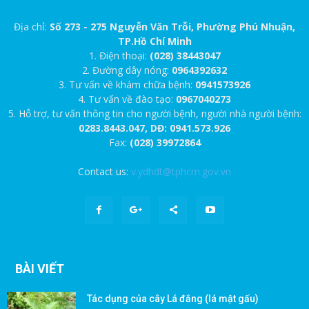
Địa chỉ:
Số 273 - 275 Nguyễn Văn Trỗi, Phường Phú Nhuận,
TP.Hồ Chí Minh
1. Điện thoại:
(028) 38443047
2. Đường dây nóng:
0964392632
3. Tư vấn về khám chữa bệnh:
0941573926
4. Tư vấn về đào tạo:
0967040273
5. Hỗ trợ, tư vấn thông tin cho người bệnh, người nhà người bệnh:
0283.8443.047, DĐ: 0941.573.926
Fax:
(028) 39972864
Contact us:
v.ydhdt@tphcm.gov.vn
BÀI VIẾT
Tác dụng của cây Lá đắng (lá mật gấu)