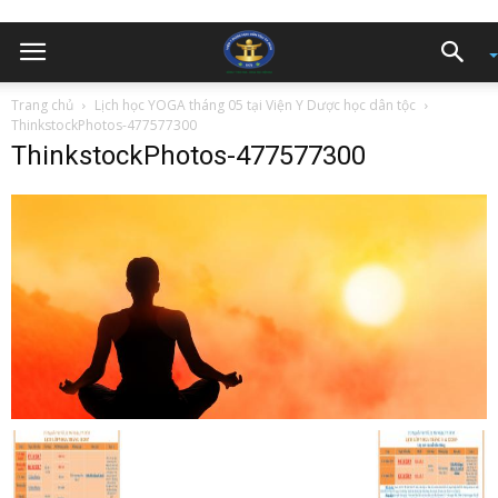
Trang chủ
Lịch học YOGA tháng 05 tại Viện Y Dược học dân tộc
ThinkstockPhotos-477577300
ThinkstockPhotos-477577300