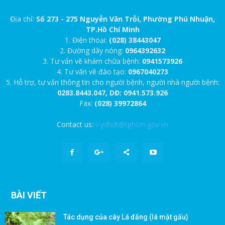
Địa chỉ:
Số 273 - 275 Nguyễn Văn Trỗi, Phường Phú Nhuận,
TP.Hồ Chí Minh
1. Điện thoại:
(028) 38443047
2. Đường dây nóng:
0964392632
3. Tư vấn về khám chữa bệnh:
0941573926
4. Tư vấn về đào tạo:
0967040273
5. Hỗ trợ, tư vấn thông tin cho người bệnh, người nhà người bệnh:
0283.8443.047, DĐ: 0941.573.926
Fax:
(028) 39972864
Contact us:
v.ydhdt@tphcm.gov.vn
BÀI VIẾT
Tác dụng của cây Lá đắng (lá mật gấu)