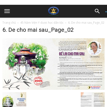
Trang chủ
45 Năm Viện Y dược học dân tộc
6. De cho mai sau_Page_02
6. De cho mai sau_Page_02