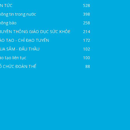
IN TỨC
528
ông tin trong nước
398
hông báo
258
RUYỀN THÔNG GIÁO DỤC SỨC KHỎE
214
ÀO TẠO - CHỈ ĐẠO TUYẾN
172
UA SẮM - ĐẤU THẦU
102
o tạo liên tục
100
Ổ CHỨC ĐOÀN THỂ
88