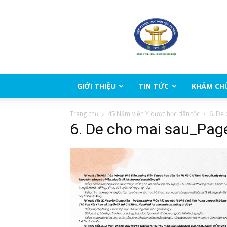
Viện
Y
Dược
học
dân
tộc
Thành
GIỚI THIỆU
TIN TỨC
KHÁM CH
phố
Hồ
Trang chủ
45 Năm Viện Y dược học dân tộc
6. De
Chí
6. De cho mai sau_Pag
Minh