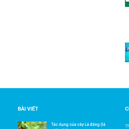
BÀI VIẾT
C
Tác dụng của cây Lá đắng (lá
Th