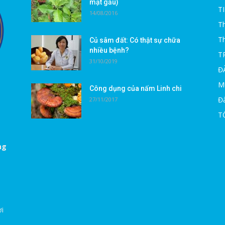
mật gấu)
T
14/08/2016
Th
T
Củ sâm đất: Có thật sự chữa
nhiều bệnh?
T
31/10/2019
Đ
M
Công dụng của nấm Linh chi
Đà
27/11/2017
T
ng
ời