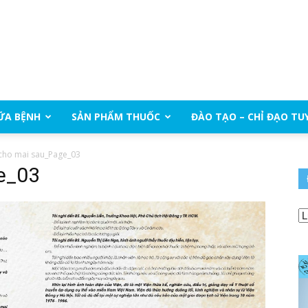
ỮA BỆNH
SẢN PHẨM THUỐC
ĐÀO TẠO – CHỈ ĐẠO TU
 cho mai sau_Page_03
e_03