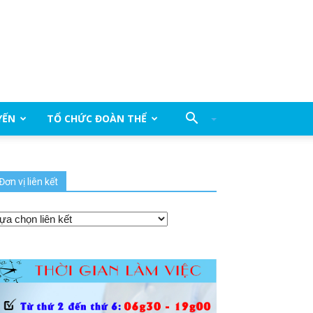
YẾN
TỔ CHỨC ĐOÀN THỂ
Đơn vị liên kết