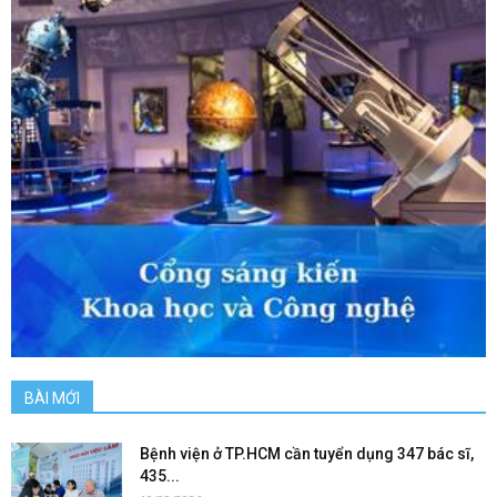
BÀI MỚI
Bệnh viện ở TP.HCM cần tuyển dụng 347 bác sĩ,
435...