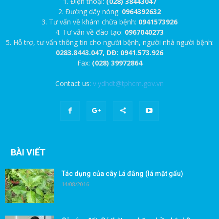
1. Điện thoại:
(028) 38443047
2. Đường dây nóng:
0964392632
3. Tư vấn về khám chữa bệnh:
0941573926
4. Tư vấn về đào tạo:
0967040273
5. Hỗ trợ, tư vấn thông tin cho người bệnh, người nhà người bệnh:
0283.8443.047, DĐ: 0941.573.926
Fax:
(028) 39972864
Contact us:
v.ydhdt@tphcm.gov.vn
BÀI VIẾT
Tác dụng của cây Lá đắng (lá mật gấu)
14/08/2016