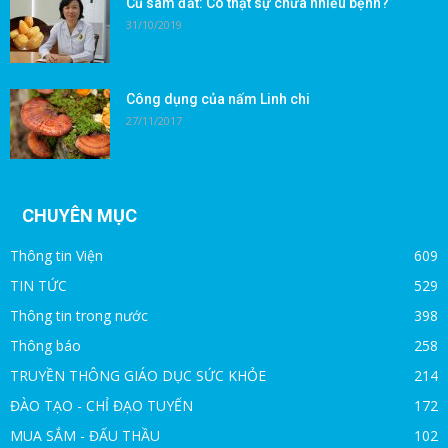
Củ sâm đất: Có thật sự chữa nhiều bệnh?
31/10/2019
Công dụng của nấm Linh chi
27/11/2017
CHUYÊN MỤC
Thông tin Viện
609
TIN TỨC
529
Thông tin trong nước
398
Thông báo
258
TRUYỀN THÔNG GIÁO DỤC SỨC KHỎE
214
ĐÀO TẠO - CHỈ ĐẠO TUYẾN
172
MUA SẮM - ĐẤU THẦU
102