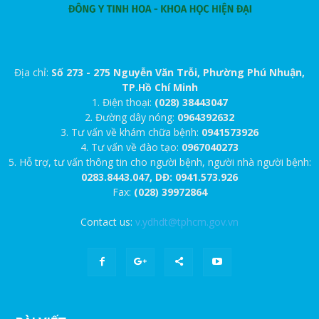
Địa chỉ:
Số 273 - 275 Nguyễn Văn Trỗi, Phường Phú Nhuận,
TP.Hồ Chí Minh
1. Điện thoại:
(028) 38443047
2. Đường dây nóng:
0964392632
3. Tư vấn về khám chữa bệnh:
0941573926
4. Tư vấn về đào tạo:
0967040273
5. Hỗ trợ, tư vấn thông tin cho người bệnh, người nhà người bệnh:
0283.8443.047, DĐ: 0941.573.926
Fax:
(028) 39972864
Contact us:
v.ydhdt@tphcm.gov.vn