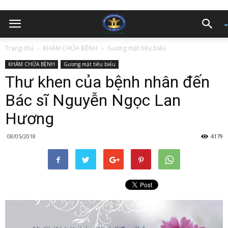
Trang chủ
KHÁM CHỮA BỆNH
Gương mặt tiêu biểu
KHÁM CHỮA BỆNH
Gương mặt tiêu biểu
Thư khen của bệnh nhân đến
Bác sĩ Nguyễn Ngọc Lan
Hương
08/05/2018
4179