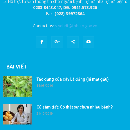
5. Hỗ trợ, tư vấn thông tin cho người bệnh, người nhà người bệnh:
0283.8443.047, DĐ: 0941.573.926
Fax:
(028) 39972864
Contact us:
v.ydhdt@tphcm.gov.vn
BÀI VIẾT
Tác dụng của cây Lá đắng (lá mật gấu)
14/08/2016
Củ sâm đất: Có thật sự chữa nhiều bệnh?
31/10/2019