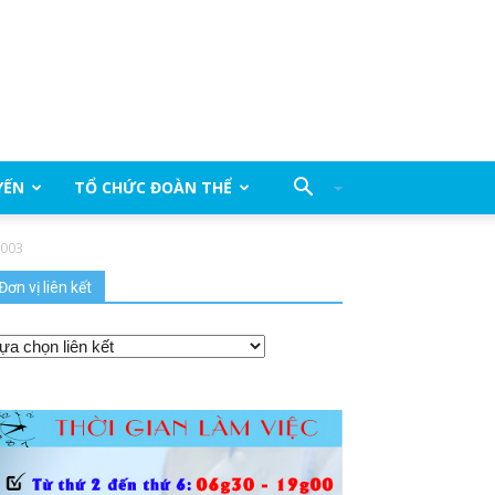
YẾN
TỔ CHỨC ĐOÀN THỂ
0003
Đơn vị liên kết