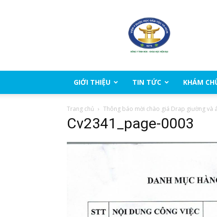
Viện
Y
Dược
học
dân
tộc
Thành
GIỚI THIỆU
TIN TỨC
KHÁM CH
phố
Hồ
Trang chủ
Thông báo mời chào giá Drap giường và áo
Chí
Cv2341_page-0003
Minh