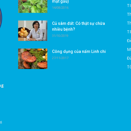
mật gấu)
T
14/08/2016
Th
T
Củ sâm đất: Có thật sự chữa
nhiều bệnh?
T
31/10/2019
Đ
M
Công dụng của nấm Linh chi
Đà
27/11/2017
T
ng
ời