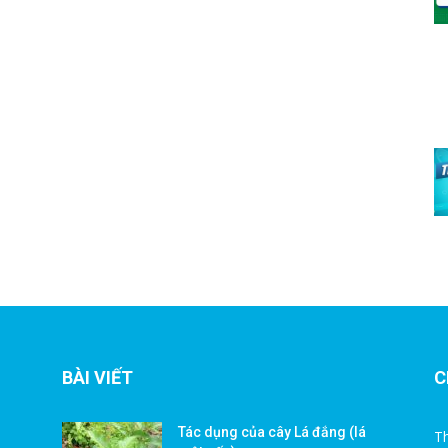
BÀI VIẾT
C
Tác dụng của cây Lá đắng (lá
Th