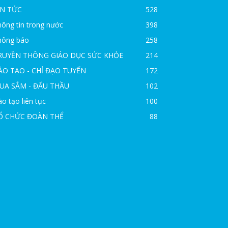
IN TỨC
528
ông tin trong nước
398
hông báo
258
RUYỀN THÔNG GIÁO DỤC SỨC KHỎE
214
ÀO TẠO - CHỈ ĐẠO TUYẾN
172
UA SẮM - ĐẤU THẦU
102
o tạo liên tục
100
Ổ CHỨC ĐOÀN THỂ
88