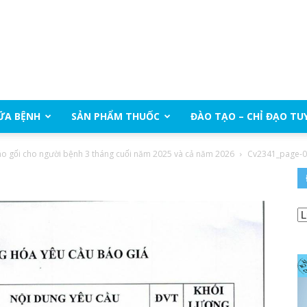
ỮA BỆNH
SẢN PHẨM THUỐC
ĐÀO TẠO – CHỈ ĐẠO TU
 gối cho người bệnh 3 tháng cuối năm 2025 và cả năm 2026
Cv2341_page-