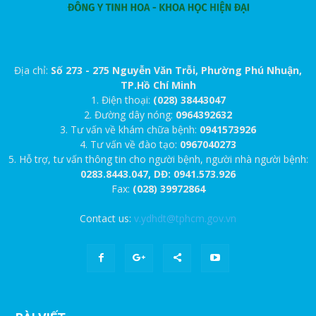
Địa chỉ:
Số 273 - 275 Nguyễn Văn Trỗi, Phường Phú Nhuận,
TP.Hồ Chí Minh
1. Điện thoại:
(028) 38443047
2. Đường dây nóng:
0964392632
3. Tư vấn về khám chữa bệnh:
0941573926
4. Tư vấn về đào tạo:
0967040273
5. Hỗ trợ, tư vấn thông tin cho người bệnh, người nhà người bệnh:
0283.8443.047, DĐ: 0941.573.926
Fax:
(028) 39972864
Contact us:
v.ydhdt@tphcm.gov.vn