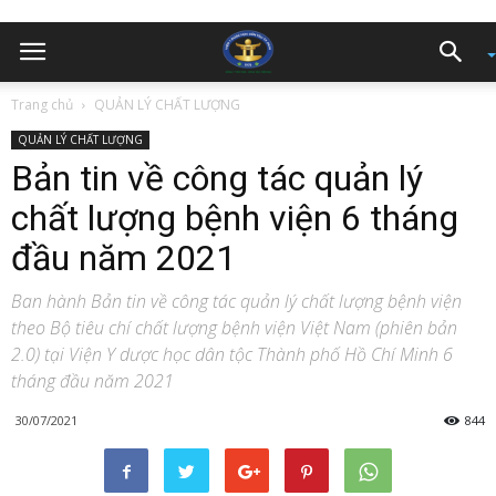
Trang chủ
QUẢN LÝ CHẤT LƯỢNG
QUẢN LÝ CHẤT LƯỢNG
Bản tin về công tác quản lý
chất lượng bệnh viện 6 tháng
đầu năm 2021
Ban hành Bản tin về công tác quản lý chất lượng bệnh viện
theo Bộ tiêu chí chất lượng bệnh viện Việt Nam (phiên bản
2.0) tại Viện Y dược học dân tộc Thành phố Hồ Chí Minh 6
tháng đầu năm 2021
30/07/2021
844