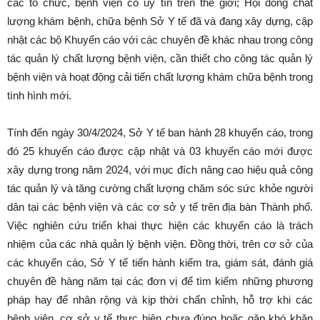
các tổ chức, bệnh viện có uy tín trên thế giới; Hội đồng chất
lượng khám bệnh, chữa bệnh Sở Y tế đã và đang xây dựng, cập
nhật các bộ Khuyến cáo với các chuyên đề khác nhau trong công
tác quản lý chất lượng bệnh viện, cần thiết cho công tác quản lý
bệnh viện và hoạt động cải tiến chất lượng khám chữa bệnh trong
tình hình mới.
Tính đến ngày 30/4/2024, Sở Y tế ban hành 28 khuyến cáo, trong
đó 25 khuyến cáo được cập nhật và 03 khuyến cáo mới được
xây dựng trong năm 2024, với mục đích nâng cao hiệu quả công
tác quản lý và tăng cường chất lượng chăm sóc sức khỏe người
dân tại các bệnh viện và các cơ sở y tế trên địa bàn Thành phố.
Việc nghiên cứu triển khai thực hiện các khuyến cáo là trách
nhiệm của các nhà quản lý bệnh viện. Đồng thời, trên cơ sở của
các khuyến cáo, Sở Y tế tiến hành kiểm tra, giám sát, đánh giá
chuyên đề hàng năm tại các đơn vị để tìm kiếm những phương
pháp hay để nhân rộng và kịp thời chấn chỉnh, hỗ trợ khi các
bệnh viện, cơ sở y tế thực hiện chưa đúng hoặc gặp khó khăn