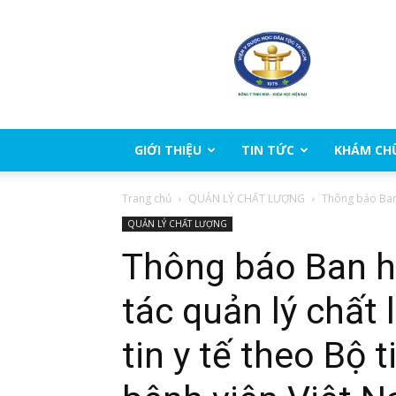
Viện
Y
Dược
học
dân
tộc
Thành
GIỚI THIỆU
TIN TỨC
KHÁM CH
phố
Hồ
Trang chủ
QUẢN LÝ CHẤT LƯỢNG
Thông báo Ban 
Chí
Minh
QUẢN LÝ CHẤT LƯỢNG
Thông báo Ban h
tác quản lý chất
tin y tế theo Bộ 