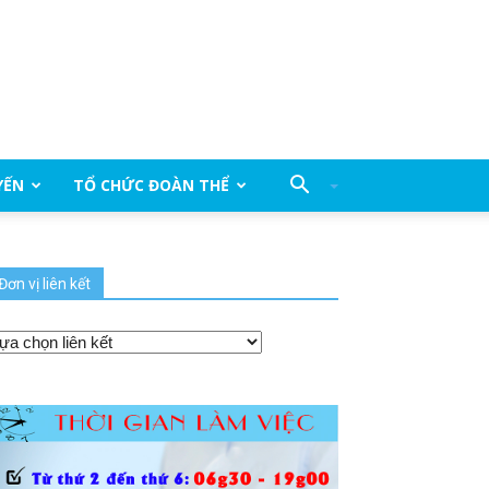
YẾN
TỔ CHỨC ĐOÀN THỂ
Đơn vị liên kết