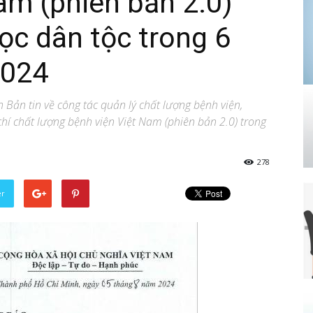
am (phiên bản 2.0)
học dân tộc trong 6
2024
Bản tin về công tác quản lý chất lượng bệnh viện,
 chí chất lượng bệnh viện Việt Nam (phiên bản 2.0) trong
278
er