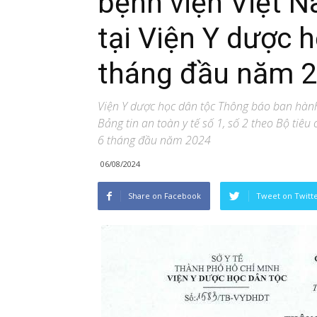
bệnh viện Việt N
tại Viện Y dược 
tháng đầu năm 
Viện Y dược học dân tộc Thông báo ban hành 
Bảng tin an toàn y tế số 1, số 2 theo Bộ tiêu
6 tháng đầu năm 2024
06/08/2024
Share on Facebook
Tweet on Twitt