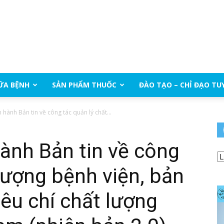
ỮA BỆNH
SẢN PHẨM THUỐC
ĐÀO TẠO – CHỈ ĐẠO TU
hành Bản tin về công tác quản lý chất...
ành Bản tin về công
 lượng bệnh viện, bản
tiêu chí chất lượng