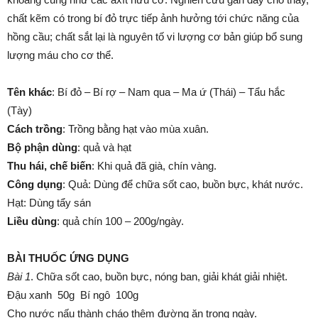
chất kẽm có trong bí đỏ trực tiếp ảnh hưởng tới chức năng của
hồng cầu; chất sắt lại là nguyên tố vi lượng cơ bản giúp bổ sung
lượng máu cho cơ thể.
Tên
khác
: Bí đỏ – Bí rợ – Nam qua – Ma ứ (Thái) – Tẩu hắc
(Tày)
Cách
trồng
: Trồng bằng hạt vào mùa xuân.
Bộ
phận
dùng
: quả và hạt
Thu
hái
,
chế
biến
: Khi quả đã già, chín vàng.
Công
dụng
: Quả: Dùng để chữa sốt cao, buồn bực, khát nước.
Hạt: Dùng tẩy sán
Liều
dùng
: quả chín 100 – 200g/ngày.
BÀI THUỐC ỨNG DỤNG
Bài
1
. Chữa sốt cao, buồn bực, nóng ban, giải khát giải nhiệt.
Đậu xanh 50g Bí ngô 100g
Cho nước nấu thành cháo thêm đường ăn trong ngày.