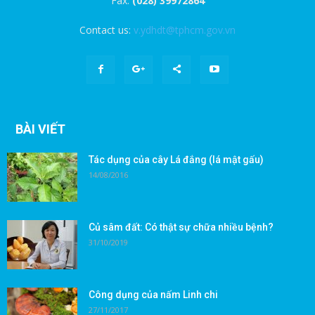
Fax:
(028) 39972864
Contact us:
v.ydhdt@tphcm.gov.vn
BÀI VIẾT
Tác dụng của cây Lá đắng (lá mật gấu)
14/08/2016
Củ sâm đất: Có thật sự chữa nhiều bệnh?
31/10/2019
Công dụng của nấm Linh chi
27/11/2017