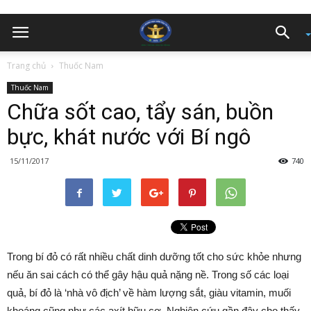
Trang chủ
Thuốc Nam
Thuốc Nam
Chữa sốt cao, tẩy sán, buồn
bực, khát nước với Bí ngô
15/11/2017
740
Trong bí đỏ có rất nhiều chất dinh dưỡng tốt cho sức khỏe nhưng
nếu ăn sai cách có thể gây hậu quả nặng nề. Trong số các loại
quả, bí đỏ là ‘nhà vô địch’ về hàm lượng sắt, giàu vitamin, muối
khoáng cũng như các axít hữu cơ. Nghiên cứu gần đây cho thấy,