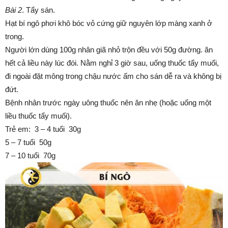
Bài
2
. Tẩy sán.
Hạt bí ngô phơi khô bóc vỏ cứng giữ nguyên lớp màng xanh ở
trong.
Người lớn dùng 100g nhân giã nhỏ trộn đều với 50g đường. ăn
hết cả liều này lúc đói. Nằm nghỉ 3 giờ sau, uống thuốc tẩy muối,
đi ngoài đặt mông trong chậu nước ấm cho sán dễ ra và không bị
đứt.
Bệnh nhân trước ngày uông thuốc nên ăn nhẹ (hoặc uống một
liều thuốc tẩy muối).
Trẻ em: 3 – 4 tuổi 30g
5 – 7 tuổi 50g
7 – 10 tuổi 70g