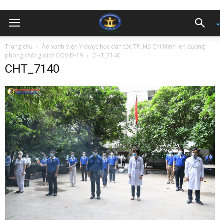
Trang chủ
Áo xanh Viện Y dược học dân tộc TP. Hồ Chí Minh lên đường
phòng chống dịch COVID-19
CHT_7140
CHT_7140