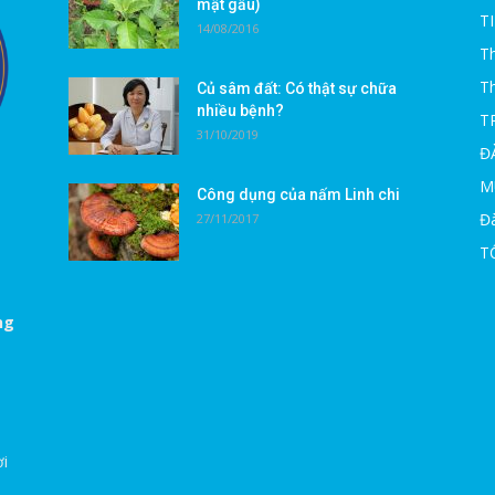
mật gấu)
T
14/08/2016
Th
T
Củ sâm đất: Có thật sự chữa
nhiều bệnh?
T
31/10/2019
Đ
M
Công dụng của nấm Linh chi
Đà
27/11/2017
T
ng
ời