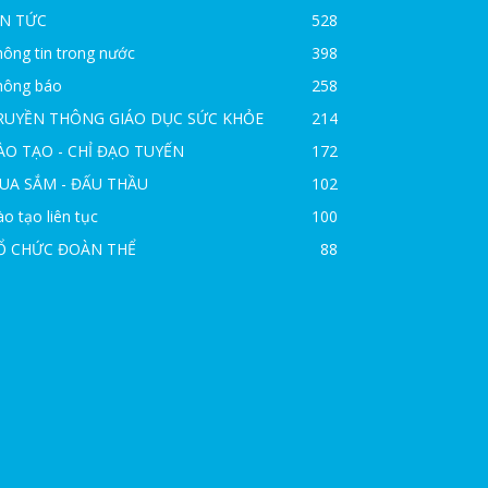
IN TỨC
528
ông tin trong nước
398
hông báo
258
RUYỀN THÔNG GIÁO DỤC SỨC KHỎE
214
ÀO TẠO - CHỈ ĐẠO TUYẾN
172
UA SẮM - ĐẤU THẦU
102
o tạo liên tục
100
Ổ CHỨC ĐOÀN THỂ
88