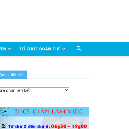
YẾN
TỔ CHỨC ĐOÀN THỂ
Đơn vị liên kết