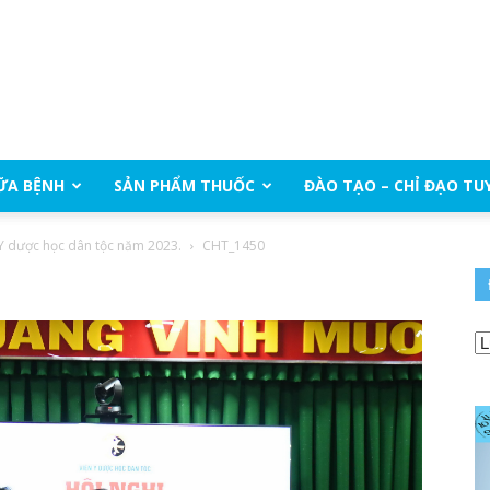
ỮA BỆNH
SẢN PHẨM THUỐC
ĐÀO TẠO – CHỈ ĐẠO TU
 Y dược học dân tộc năm 2023.
CHT_1450