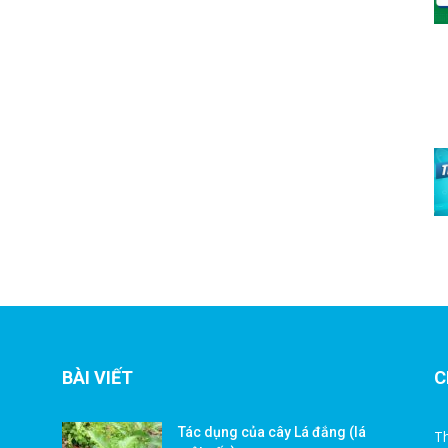
BÀI VIẾT
C
Tác dụng của cây Lá đắng (lá
Th