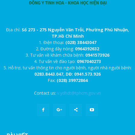
Địa chỉ:
Số 273 - 275 Nguyễn Văn Trỗi, Phường Phú Nhuận,
TP.Hồ Chí Minh
1. Điện thoại:
(028) 38443047
2. Đường dây nóng:
0964392632
3. Tư vấn về khám chữa bệnh:
0941573926
4. Tư vấn về đào tạo:
0967040273
5. Hỗ trợ, tư vấn thông tin cho người bệnh, người nhà người bệnh:
0283.8443.047, DĐ: 0941.573.926
Fax:
(028) 39972864
Contact us:
v.ydhdt@tphcm.gov.vn