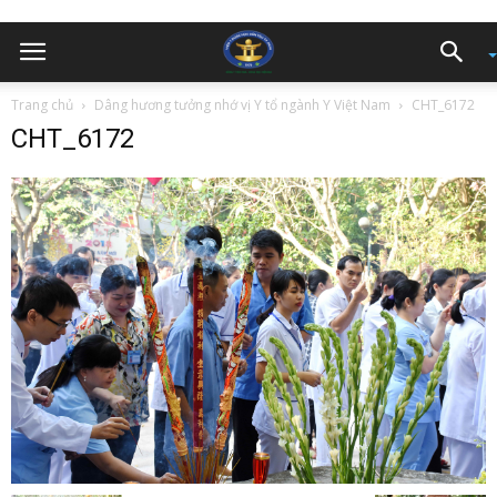
Trang chủ
Dâng hương tưởng nhớ vị Y tổ ngành Y Việt Nam
CHT_6172
CHT_6172