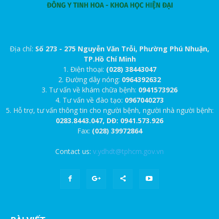
Địa chỉ:
Số 273 - 275 Nguyễn Văn Trỗi, Phường Phú Nhuận,
TP.Hồ Chí Minh
1. Điện thoại:
(028) 38443047
2. Đường dây nóng:
0964392632
3. Tư vấn về khám chữa bệnh:
0941573926
4. Tư vấn về đào tạo:
0967040273
5. Hỗ trợ, tư vấn thông tin cho người bệnh, người nhà người bệnh:
0283.8443.047, DĐ: 0941.573.926
Fax:
(028) 39972864
Contact us:
v.ydhdt@tphcm.gov.vn