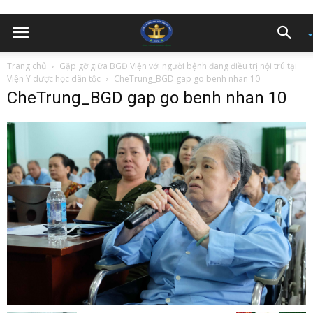
Trang chủ
Gặp gỡ giữa BGĐ Viện với người bệnh đang điều trị nội trú tại
Viện Y dược học dân tộc
CheTrung_BGD gap go benh nhan 10
CheTrung_BGD gap go benh nhan 10