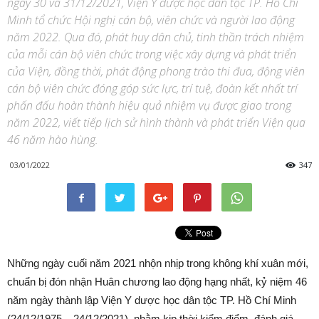
ngày 30 và 31/12/2021, Viện Y dược học dân tộc TP. Hồ Chí
Minh tổ chức Hội nghị cán bộ, viên chức và người lao động
năm 2022. Qua đó, phát huy dân chủ, tinh thần trách nhiệm
của mỗi cán bộ viên chức trong việc xây dựng và phát triển
của Viện, đồng thời, phát động phong trào thi đua, động viên
cán bộ viên chức đóng góp sức lực, trí tuệ, đoàn kết nhất trí
phấn đấu hoàn thành hiệu quả nhiệm vụ được giao trong
năm 2022, viết tiếp lịch sử hình thành và phát triển Viện qua
46 năm hào hùng.
03/01/2022
347
Những ngày cuối năm 2021 nhộn nhịp trong không khí xuân mới,
chuẩn bị đón nhận Huân chương lao động hạng nhất, kỷ niệm 46
năm ngày thành lập Viện Y dược học dân tộc TP. Hồ Chí Minh
(24/12/1975 – 24/12/2021), nhằm kịp thời kiểm điểm, đánh giá