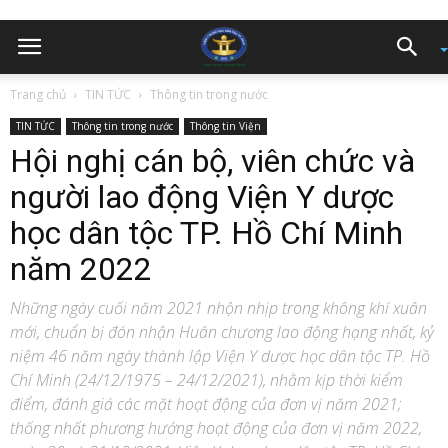
Trang chủ
TIN TỨC
Thông tin trong nước
TIN TỨC
Thông tin trong nước
Thông tin Viện
Hội nghị cán bộ, viên chức và
người lao động Viện Y dược
học dân tộc TP. Hồ Chí Minh
năm 2022
Những ngày cuối năm 2021 nhộn nhịp trong không khí xuân
mới, chuẩn bị đón nhận Huân chương lao động hạng nhất, kỷ
niệm 46 năm ngày thành lập Viện Y dược học dân tộc TP. Hồ
Chí Minh (24/12/1975 – 24/12/2021), nhằm kịp thời kiểm
điểm, đánh giá các mặt hoạt động của đơn vị năm 2021;
thống nhất phương hướng hoạt động của đơn vị năm 2022,