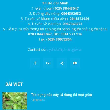
TP.Hồ Chí Minh
1. Điện thoại:
(028) 38443047
2. Đường dây nóng:
0964392632
3. Tư vấn về khám chữa bệnh:
0941573926
4. Tư vấn về đào tạo:
0967040273
5. Hỗ trợ, tư vấn thông tin cho người bệnh, người nhà người bệnh:
0283.8443.047, DĐ: 0941.573.926
Fax:
(028) 39972864
Contact us:
v.ydhdt@tphcm.gov.vn
BÀI VIẾT
Tác dụng của cây Lá đắng (lá mật gấu)
14/08/2016