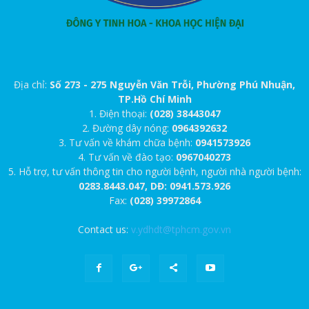
Địa chỉ:
Số 273 - 275 Nguyễn Văn Trỗi, Phường Phú Nhuận,
TP.Hồ Chí Minh
1. Điện thoại:
(028) 38443047
2. Đường dây nóng:
0964392632
3. Tư vấn về khám chữa bệnh:
0941573926
4. Tư vấn về đào tạo:
0967040273
5. Hỗ trợ, tư vấn thông tin cho người bệnh, người nhà người bệnh:
0283.8443.047, DĐ: 0941.573.926
Fax:
(028) 39972864
Contact us:
v.ydhdt@tphcm.gov.vn