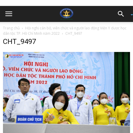
Trang chủ
Hội nghị cán bộ, viên chức và người lao động Viện Y dược học
dân tộc TP. Hồ Chí Minh năm 2022
CHT_9497
CHT_9497