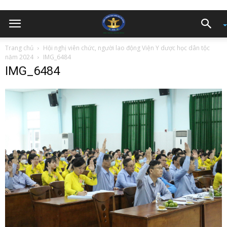
Trang chủ
Hội nghị viên chức, người lao động Viện Y dược học dân tộc
năm 2024
IMG_6484
IMG_6484