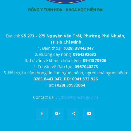
Địa chỉ:
Số 273 - 275 Nguyễn Văn Trỗi, Phường Phú Nhuận,
TP.Hồ Chí Minh
1. Điện thoại:
(028) 38443047
2. Đường dây nóng:
0964392632
3. Tư vấn về khám chữa bệnh:
0941573926
4. Tư vấn về đào tạo:
0967040273
5. Hỗ trợ, tư vấn thông tin cho người bệnh, người nhà người bệnh:
0283.8443.047, DĐ: 0941.573.926
Fax:
(028) 39972864
Contact us:
v.ydhdt@tphcm.gov.vn