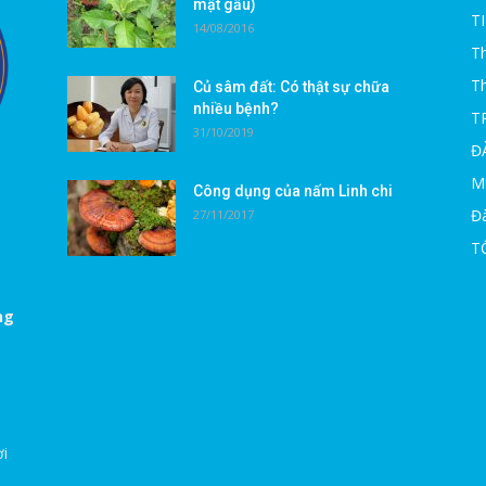
mật gấu)
T
14/08/2016
Th
T
Củ sâm đất: Có thật sự chữa
nhiều bệnh?
T
31/10/2019
Đ
M
Công dụng của nấm Linh chi
Đà
27/11/2017
T
ng
ời