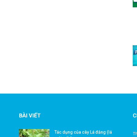
BÀI VIẾT
C
Tác dụng của cây Lá đắng (lá
Th