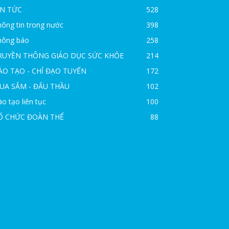
IN TỨC
528
ông tin trong nước
398
hông báo
258
RUYỀN THÔNG GIÁO DỤC SỨC KHỎE
214
ÀO TẠO - CHỈ ĐẠO TUYẾN
172
UA SẮM - ĐẤU THẦU
102
o tạo liên tục
100
Ổ CHỨC ĐOÀN THỂ
88