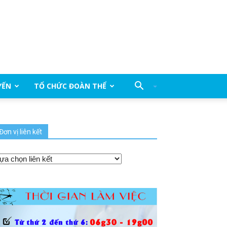
YẾN
TỔ CHỨC ĐOÀN THỂ
Đơn vị liên kết