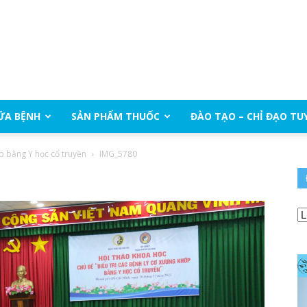
ỮA BỆNH
SẢN PHẨM THUỐC
ĐÀO TẠO – CHỈ ĐẠO TU
ớp bằng Y học cổ truyền
IMG_5780