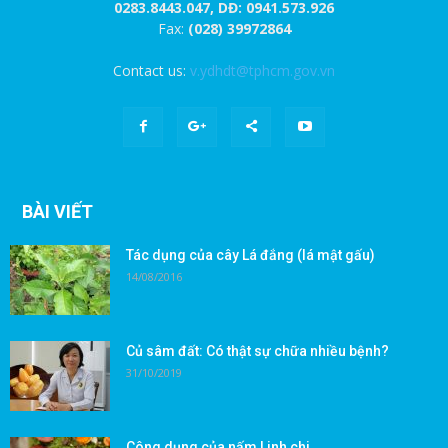
0283.8443.047, DĐ: 0941.573.926
Fax:
(028) 39972864
Contact us:
v.ydhdt@tphcm.gov.vn
BÀI VIẾT
Tác dụng của cây Lá đắng (lá mật gấu)
14/08/2016
Củ sâm đất: Có thật sự chữa nhiều bệnh?
31/10/2019
Công dụng của nấm Linh chi