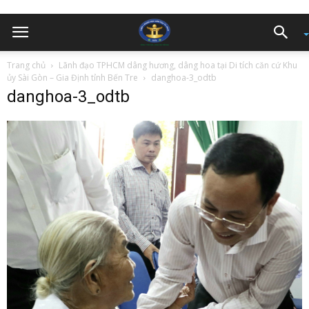
Trang chủ
Lãnh đạo TPHCM dâng hương, dâng hoa tại Di tích căn cứ Khu
ủy Sài Gòn – Gia Định tỉnh Bến Tre
danghoa-3_odtb
danghoa-3_odtb