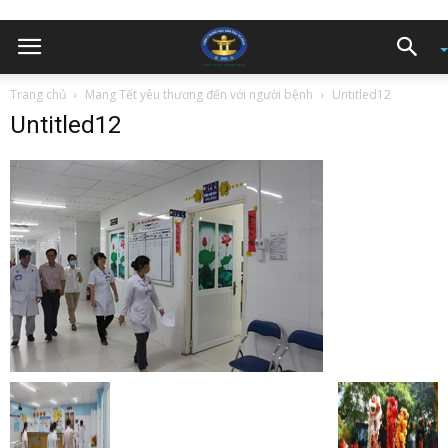
Trang chủ
Mang Tết yêu thương đến với người bệnh
Untitled12
Untitled12