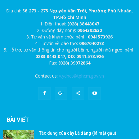
Địa chỉ:
Số 273 - 275 Nguyễn Văn Trỗi, Phường Phú Nhuận,
TP.Hồ Chí Minh
1. Điện thoại:
(028) 38443047
2. Đường dây nóng:
0964392632
3. Tư vấn về khám chữa bệnh:
0941573926
4. Tư vấn về đào tạo:
0967040273
5. Hỗ trợ, tư vấn thông tin cho người bệnh, người nhà người bệnh:
0283.8443.047, DĐ: 0941.573.926
Fax:
(028) 39972864
Contact us:
v.ydhdt@tphcm.gov.vn
BÀI VIẾT
Tác dụng của cây Lá đắng (lá mật gấu)