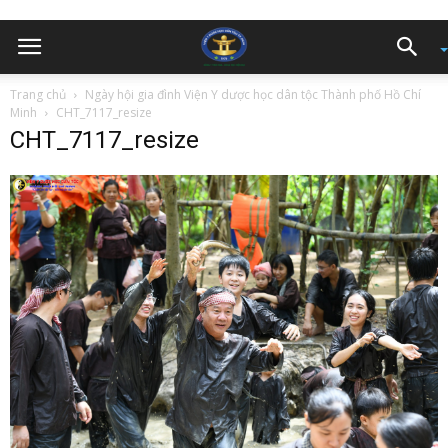
Trang chủ
Ngày hội gia đình Viện Y dược học dân tộc Thành phố Hồ Chí
Minh
CHT_7117_resize
CHT_7117_resize