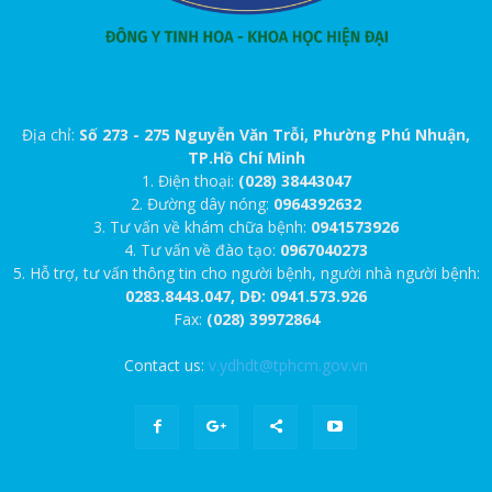
Địa chỉ:
Số 273 - 275 Nguyễn Văn Trỗi, Phường Phú Nhuận,
TP.Hồ Chí Minh
1. Điện thoại:
(028) 38443047
2. Đường dây nóng:
0964392632
3. Tư vấn về khám chữa bệnh:
0941573926
4. Tư vấn về đào tạo:
0967040273
5. Hỗ trợ, tư vấn thông tin cho người bệnh, người nhà người bệnh:
0283.8443.047, DĐ: 0941.573.926
Fax:
(028) 39972864
Contact us:
v.ydhdt@tphcm.gov.vn