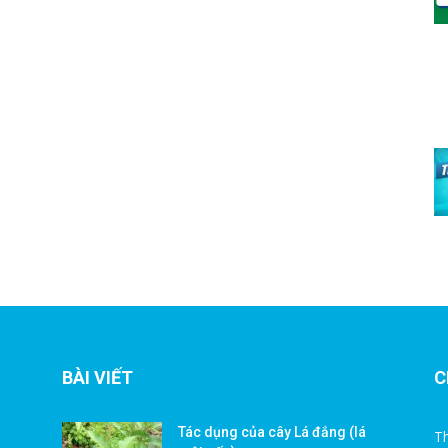
BÀI VIẾT
C
Tác dụng của cây Lá đắng (lá
Th