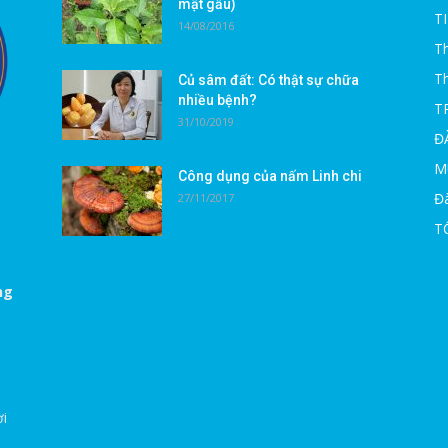
mật gấu)
T
14/08/2016
Th
T
Củ sâm đất: Có thật sự chữa
nhiều bệnh?
T
31/10/2019
Đ
M
Công dụng của nấm Linh chi
Đà
27/11/2017
T
ng
ời