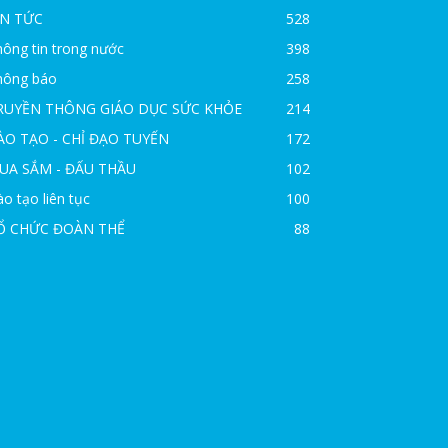
IN TỨC
528
ông tin trong nước
398
hông báo
258
RUYỀN THÔNG GIÁO DỤC SỨC KHỎE
214
ÀO TẠO - CHỈ ĐẠO TUYẾN
172
UA SẮM - ĐẤU THẦU
102
o tạo liên tục
100
Ổ CHỨC ĐOÀN THỂ
88