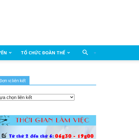
YẾN
TỔ CHỨC ĐOÀN THỂ
Đơn vị liên kết