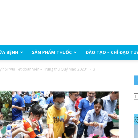
ỮA BỆNH
SẢN PHẨM THUỐC
ĐÀO TẠO – CHỈ ĐẠO TU
y hội “Vui Tết đoàn viên – Trung thu Quý Mão 2023”
3