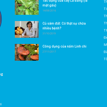
Tác dụng của cây Lá đắng (lá
Th
mật gấu)
T
14/08/2016
Th
T
Củ sâm đất: Có thật sự chữa
nhiều bệnh?
T
31/10/2019
Đ
M
Công dụng của nấm Linh chi
Đà
27/11/2017
T
ng
ời