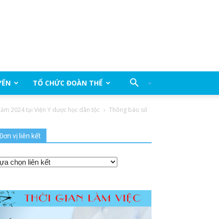
YẾN
TỔ CHỨC ĐOÀN THỂ
 năm 2024 tại Viện Y dược học dân tộc
Thông báo số
Đơn vị liên kết