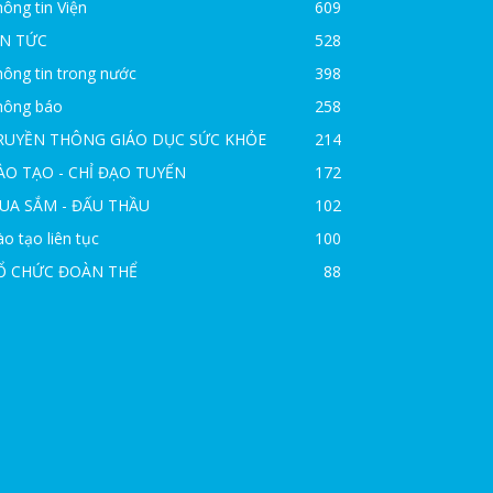
ông tin Viện
609
IN TỨC
528
ông tin trong nước
398
hông báo
258
RUYỀN THÔNG GIÁO DỤC SỨC KHỎE
214
ÀO TẠO - CHỈ ĐẠO TUYẾN
172
UA SẮM - ĐẤU THẦU
102
o tạo liên tục
100
Ổ CHỨC ĐOÀN THỂ
88