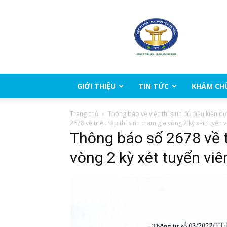
Viện
Y
Dược
học
dân
tộc
Thành
GIỚI THIỆU
TIN TỨC
KHÁM CH
phố
Hồ
Trang chủ
Thông báo về việc thí sinh đủ điều kiện dự
Chí
2678 về triệu tập thí sinh tham gia vòng 2 kỳ xét tuyể
Minh
Thông báo số 2678 về tr
vòng 2 kỳ xét tuyển v