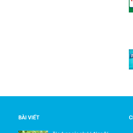
BÀI VIẾT
C