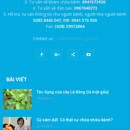
3. Tư vấn về khám chữa bệnh:
0941573926
4. Tư vấn về đào tạo:
0967040273
5. Hỗ trợ, tư vấn thông tin cho người bệnh, người nhà người bệnh:
0283.8443.047, DĐ: 0941.573.926
Fax:
(028) 39972864
Contact us:
v.ydhdt@tphcm.gov.vn
BÀI VIẾT
Tác dụng của cây Lá đắng (lá mật gấu)
14/08/2016
Củ sâm đất: Có thật sự chữa nhiều bệnh?
31/10/2019