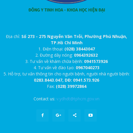
Địa chỉ:
Số 273 - 275 Nguyễn Văn Trỗi, Phường Phú Nhuận,
TP.Hồ Chí Minh
1. Điện thoại:
(028) 38443047
2. Đường dây nóng:
0964392632
3. Tư vấn về khám chữa bệnh:
0941573926
4. Tư vấn về đào tạo:
0967040273
5. Hỗ trợ, tư vấn thông tin cho người bệnh, người nhà người bệnh:
0283.8443.047, DĐ: 0941.573.926
Fax:
(028) 39972864
Contact us:
v.ydhdt@tphcm.gov.vn