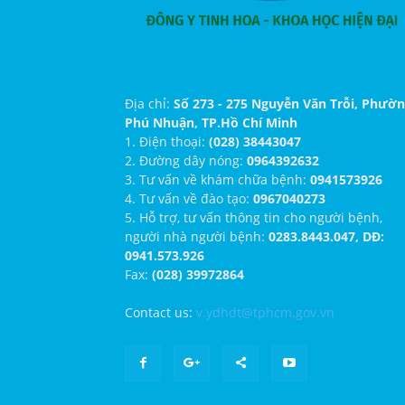
Địa chỉ:
Số 273 - 275 Nguyễn Văn Trỗi, Phườ
Phú Nhuận, TP.Hồ Chí Minh
1. Điện thoại:
(028) 38443047
2. Đường dây nóng:
0964392632
3. Tư vấn về khám chữa bệnh:
0941573926
4. Tư vấn về đào tạo:
0967040273
5. Hỗ trợ, tư vấn thông tin cho người bệnh,
người nhà người bệnh:
0283.8443.047, DĐ:
0941.573.926
Fax:
(028) 39972864
Contact us:
v.ydhdt@tphcm.gov.vn