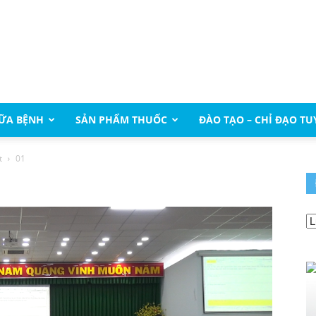
ỮA BỆNH
SẢN PHẨM THUỐC
ĐÀO TẠO – CHỈ ĐẠO TU
t
01