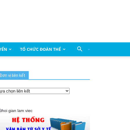
YẾN
TỔ CHỨC ĐOÀN THỂ
Đơn vị liên kết