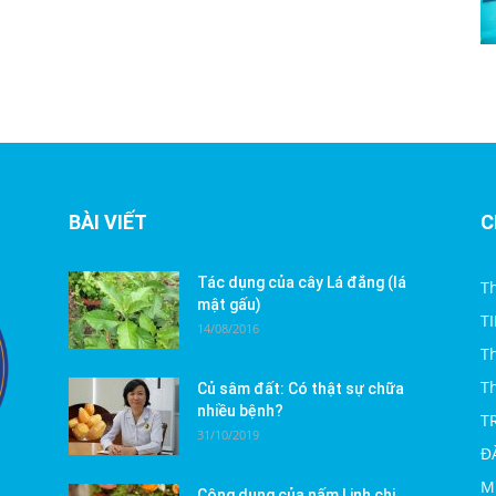
BÀI VIẾT
C
Tác dụng của cây Lá đắng (lá
Th
mật gấu)
T
14/08/2016
T
T
Củ sâm đất: Có thật sự chữa
nhiều bệnh?
T
31/10/2019
Đ
M
Công dụng của nấm Linh chi