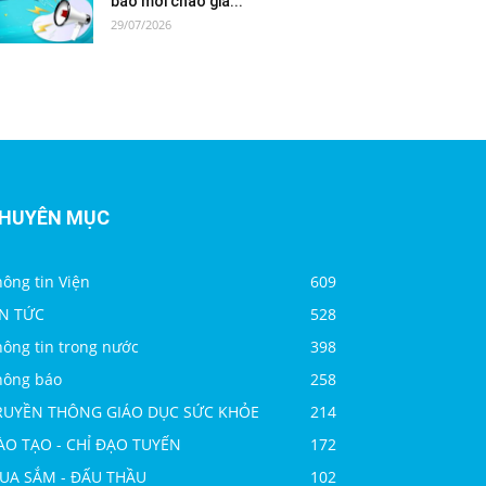
báo mời chào giá...
29/07/2026
HUYÊN MỤC
ông tin Viện
609
IN TỨC
528
hông tin trong nước
398
hông báo
258
RUYỀN THÔNG GIÁO DỤC SỨC KHỎE
214
ÀO TẠO - CHỈ ĐẠO TUYẾN
172
UA SẮM - ĐẤU THẦU
102