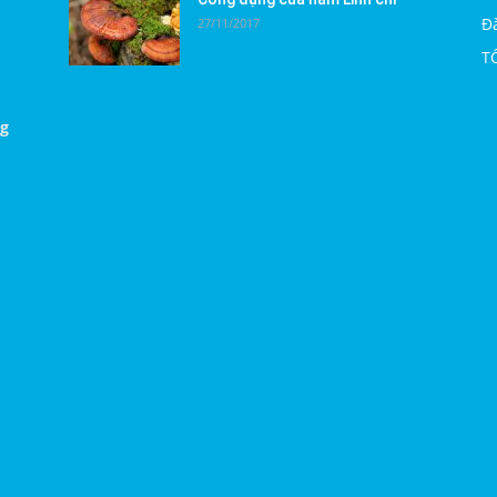
Đà
27/11/2017
T
ng