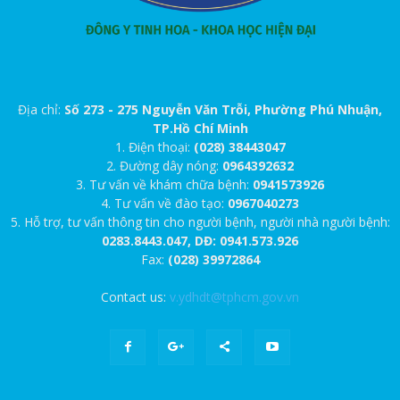
Địa chỉ:
Số 273 - 275 Nguyễn Văn Trỗi, Phường Phú Nhuận,
TP.Hồ Chí Minh
1. Điện thoại:
(028) 38443047
2. Đường dây nóng:
0964392632
3. Tư vấn về khám chữa bệnh:
0941573926
4. Tư vấn về đào tạo:
0967040273
5. Hỗ trợ, tư vấn thông tin cho người bệnh, người nhà người bệnh:
0283.8443.047, DĐ: 0941.573.926
Fax:
(028) 39972864
Contact us:
v.ydhdt@tphcm.gov.vn