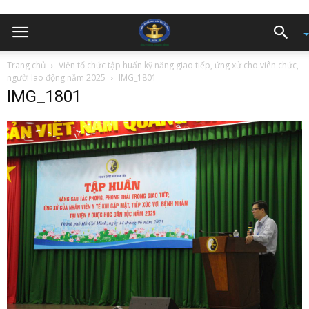
Trang chủ
Viện tổ chức tập huấn kỹ năng giao tiếp, ứng xử cho viên chức,
người lao động năm 2025
IMG_1801
IMG_1801