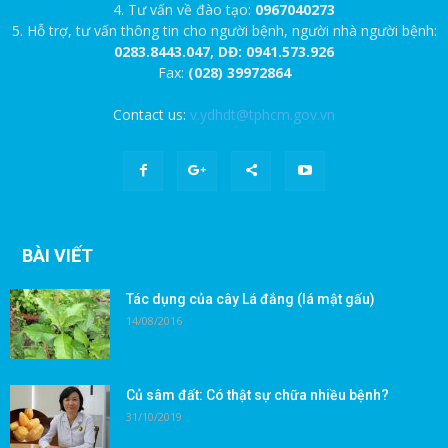
4. Tư vấn về đào tạo:
0967040273
5. Hỗ trợ, tư vấn thông tin cho người bệnh, người nhà người bệnh:
0283.8443.047, DĐ: 0941.573.926
Fax:
(028) 39972864
Contact us:
v.ydhdt@tphcm.gov.vn
BÀI VIẾT
Tác dụng của cây Lá đắng (lá mật gấu)
14/08/2016
Củ sâm đất: Có thật sự chữa nhiều bệnh?
31/10/2019