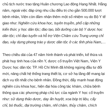
chủ tịch nước trao tặng Huân chương Lao động Hạng Nhất. Hằng
năm, ngoài việc đáp ứng nhu cầu điều trị cho gần 500.000 lượt
bệnh nhân, Viện còn đảm nhận thêm một số nhiệm vụ do Bộ Y tế
giao như:
Nghiên cứu khoa học, tuyên truyền, phổ cập những
kiến thức y học dân tộc; đào tạo, bồi dưỡng cán bộ Y dược học
dân tộc;
chỉ đạo tuyến và hỗ trợ Viện Châm cứu Trung ương chỉ
đạo, xây dựng phong trào y dược dân tộc ở các tỉnh phía Nam,…
Theo chiều dài của 47 năm hình thành và phát triển, kế thừa và
phát huy tinh hoa của nền Y, dược cổ truyền Việt Nam, Viện Y
Dược học dân tộc TP. Hồ Chí Minh đã không ngừng đầu tư đổi
mới, nâng chất hệ thống trang thiết bị, cơ sở hạ tầng để mang lại
dịch vụ tốt nhất cho bệnh nhân. Đồng thời, đẩy mạnh hoạt động
nghiên cứu khoa học, hiện đại hóa công tác khám, chữa bệnh
thông qua các phương pháp chủ lực của ngành Y học cổ truyền
như:
sử dụng thảo dược, day ấn huyệt, xoa bóp trị liệu, cấy
chỉ, bó thuốc, đại trường châm, nhĩ châm, thủy châm, chích