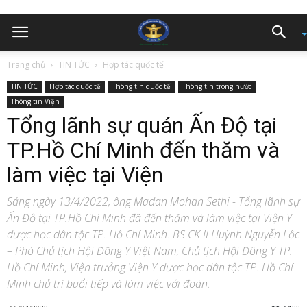
Trang chủ
TIN TỨC
Hợp tác quốc tế
TIN TỨC
Hợp tác quốc tế
Thông tin quốc tế
Thông tin trong nước
Thông tin Viện
Tổng lãnh sự quán Ấn Độ tại
TP.Hồ Chí Minh đến thăm và
làm việc tại Viện
Sáng ngày 13/4/2022, ông Madan Mohan Sethi - Tổng lãnh sự
Ấn Độ tại TP.Hồ Chí Minh đã đến thăm và làm việc tại Viện Y
dược học dân tộc TP. Hồ Chí Minh. BS CK II Huỳnh Nguyễn Lộc
– Phó Chủ tịch Hội Đông Y Việt Nam, Chủ tịch Hội Đông Y TP.
Hồ Chí Minh, Viện trưởng Viện Y dược học dân tộc TP. Hồ Chí
Minh chủ trì buổi tiếp và làm việc với đoàn.