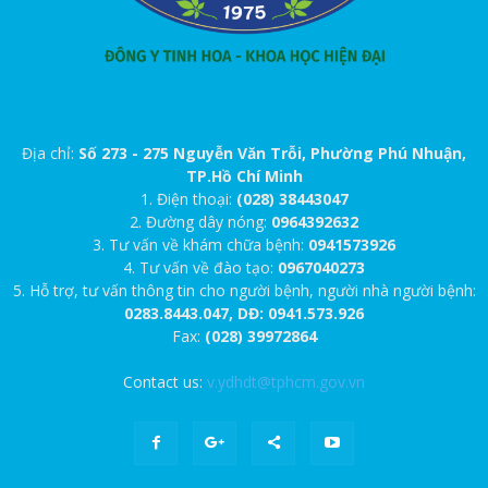
Địa chỉ:
Số 273 - 275 Nguyễn Văn Trỗi, Phường Phú Nhuận,
TP.Hồ Chí Minh
1. Điện thoại:
(028) 38443047
2. Đường dây nóng:
0964392632
3. Tư vấn về khám chữa bệnh:
0941573926
4. Tư vấn về đào tạo:
0967040273
5. Hỗ trợ, tư vấn thông tin cho người bệnh, người nhà người bệnh:
0283.8443.047, DĐ: 0941.573.926
Fax:
(028) 39972864
Contact us:
v.ydhdt@tphcm.gov.vn