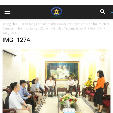
Trang chủ
Trao tặng các sản phẩm Y Dược cổ truyền cho cán bộ, chiến sĩ
đang làm nhiệm vụ tại các đảo ở huyện đảo Trường Sa và Nhà Giàn DKI
IMG_1274
IMG_1274