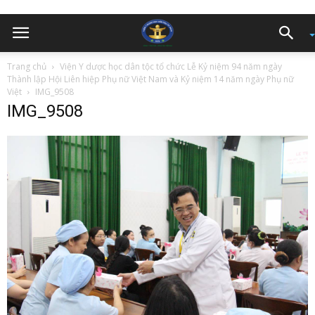
Trang chủ
Viện Y dược học dân tộc tổ chức Lễ Kỷ niệm 94 năm ngày
Thành lập Hội Liên hiệp Phụ nữ Việt Nam và Kỷ niệm 14 năm ngày Phụ nữ
Việt
IMG_9508
IMG_9508