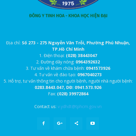
Địa chỉ:
Số 273 - 275 Nguyễn Văn Trỗi, Phường Phú Nhuận,
TP.Hồ Chí Minh
1. Điện thoại:
(028) 38443047
2. Đường dây nóng:
0964392632
3. Tư vấn về khám chữa bệnh:
0941573926
4. Tư vấn về đào tạo:
0967040273
5. Hỗ trợ, tư vấn thông tin cho người bệnh, người nhà người bệnh:
0283.8443.047, DĐ: 0941.573.926
Fax:
(028) 39972864
Contact us:
v.ydhdt@tphcm.gov.vn