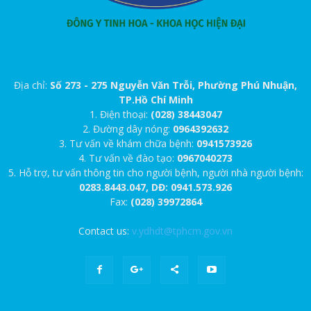
Địa chỉ:
Số 273 - 275 Nguyễn Văn Trỗi, Phường Phú Nhuận,
TP.Hồ Chí Minh
1. Điện thoại:
(028) 38443047
2. Đường dây nóng:
0964392632
3. Tư vấn về khám chữa bệnh:
0941573926
4. Tư vấn về đào tạo:
0967040273
5. Hỗ trợ, tư vấn thông tin cho người bệnh, người nhà người bệnh:
0283.8443.047, DĐ: 0941.573.926
Fax:
(028) 39972864
Contact us:
v.ydhdt@tphcm.gov.vn