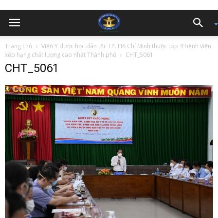
Trang chủ
Viện Y dược học dân tộc TP. Hồ Chí Minh thuộc top 4 bệnh viện
xếp hạng chất lượng cao nhất Thành phố
CHT_5061
CHT_5061