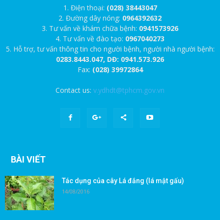
1. Điện thoại:
(028) 38443047
2. Đường dây nóng:
0964392632
3. Tư vấn về khám chữa bệnh:
0941573926
4. Tư vấn về đào tạo:
0967040273
5. Hỗ trợ, tư vấn thông tin cho người bệnh, người nhà người bệnh:
0283.8443.047, DĐ: 0941.573.926
Fax:
(028) 39972864
Contact us:
v.ydhdt@tphcm.gov.vn
BÀI VIẾT
Tác dụng của cây Lá đắng (lá mật gấu)
14/08/2016