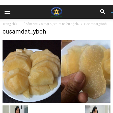
Trang chủ
Củ sâm đất: Có thật sự chữa nhiều bệnh?
cusamdat_yboh
cusamdat_yboh